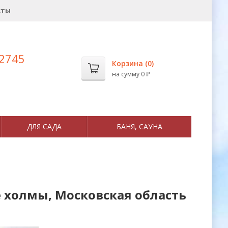
кты
 2745
Корзина (
0
)
на сумму
0
₽
ДЛЯ САДА
БАНЯ, САУНА
 холмы, Московская область