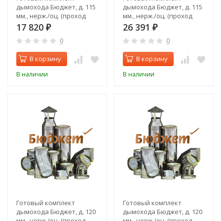
дымохода Бюджет, д. 115
дымохода Бюджет, д. 115
мм., нерж./оц. (проход
мм., нерж./оц. (проход
через крышу, верхний
через стену, верхний
17 820
26 391
₽
₽
выход)
выход)
0
0
В корзину
В корзину
В наличии
В наличии
Готовый комплект
Готовый комплект
дымохода Бюджет, д. 120
дымохода Бюджет, д. 120
мм., нерж./оц. (проход
мм., нерж./оц. (проход