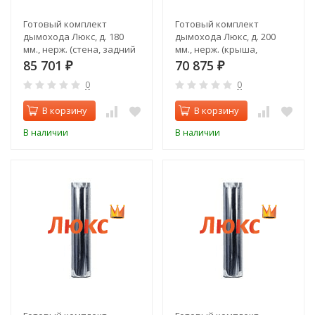
Готовый комплект
Готовый комплект
дымохода Люкс, д. 180
дымохода Люкс, д. 200
мм., нерж. (стена, задний
мм., нерж. (крыша,
выход)
верхний выход)
85 701
70 875
₽
₽
0
0
В корзину
В корзину
В наличии
В наличии