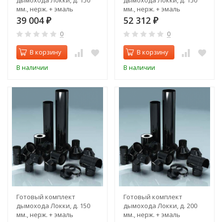
дымохода Локки, д. 150
дымохода Локки, д. 150
мм., нерж. + эмаль
мм., нерж. + эмаль
(проход через крышу,
(проход через стену,
39 004
52 312
₽
₽
задний выход)
верхний выход)
0
0
В корзину
В корзину
В наличии
В наличии
Готовый комплект
Готовый комплект
дымохода Локки, д. 150
дымохода Локки, д. 200
мм., нерж. + эмаль
мм., нерж. + эмаль