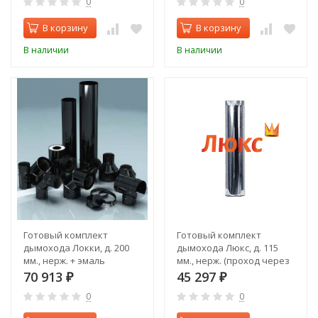
0
0
В корзину
В корзину
В наличии
В наличии
Готовый комплект
Готовый комплект
дымохода Локки, д. 200
дымохода Люкс, д. 115
мм., нерж. + эмаль
мм., нерж. (проход через
(проход через стену,
крышу, верхний выход)
70 913
45 297
₽
₽
задний выход)
0
0