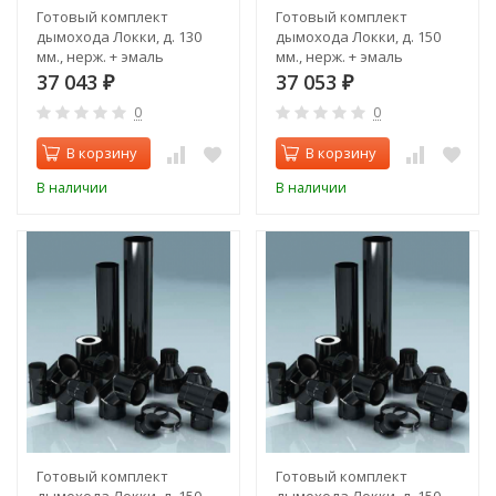
Готовый комплект
Готовый комплект
дымохода Локки, д. 130
дымохода Локки, д. 150
мм., нерж. + эмаль
мм., нерж. + эмаль
(проход через крышу,
(проход через крышу,
37 043
37 053
₽
₽
задний выход)
верхний выход)
0
0
В корзину
В корзину
В наличии
В наличии
Готовый комплект
Готовый комплект