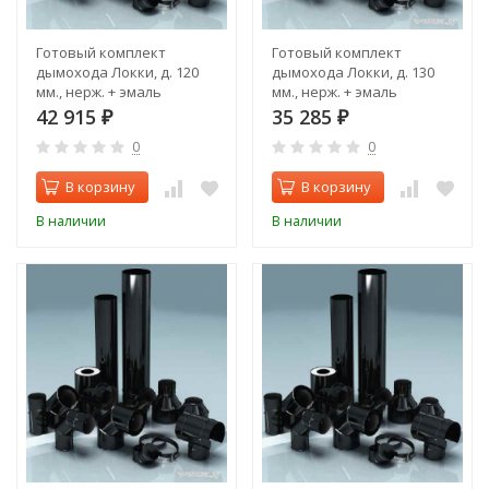
Готовый комплект
Готовый комплект
дымохода Локки, д. 120
дымохода Локки, д. 130
мм., нерж. + эмаль
мм., нерж. + эмаль
(проход через стену,
(проход через крышу,
42 915
35 285
₽
₽
задний выход)
верхний выход)
0
0
В корзину
В корзину
В наличии
В наличии