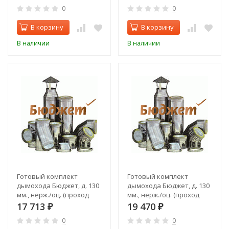
выход)
выход)
0
0
В корзину
В корзину
В наличии
В наличии
Готовый комплект
Готовый комплект
дымохода Бюджет, д. 130
дымохода Бюджет, д. 130
мм., нерж./оц. (проход
мм., нерж./оц. (проход
через крышу, верхний
через крышу, задний
17 713
19 470
₽
₽
выход)
выход)
0
0