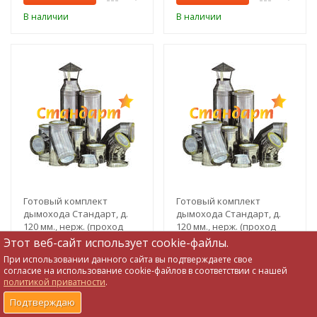
В наличии
В наличии
Готовый комплект
Готовый комплект
дымохода Стандарт, д.
дымохода Стандарт, д.
120 мм., нерж. (проход
120 мм., нерж. (проход
через крышу, задний
через стену, верхний
26 838
30 613
Этот веб-сайт использует cookie-файлы.
₽
₽
выход)
выход)
При использовании данного сайта вы подтверждаете свое
0
0
согласие на использование cookie-файлов в соответствии с нашей
политикой приватности
.
В корзину
В корзину
0
0
0
0
Подтверждаю
В наличии
В наличии