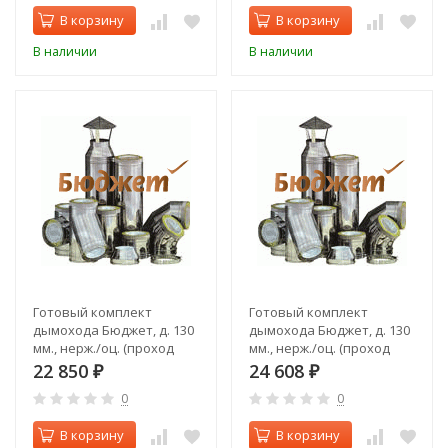
В корзину
В корзину
В наличии
В наличии
Готовый комплект
Готовый комплект
дымохода Бюджет, д. 130
дымохода Бюджет, д. 130
мм., нерж./оц. (проход
мм., нерж./оц. (проход
через стену, верхний
через стену, задний
22 850
24 608
₽
₽
выход)
выход)
0
0
В корзину
В корзину