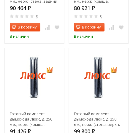
мм., нерж. (стена, задний
мм., нерж. (крыша,
выход)
верхний выход)
90 464
80 921
₽
₽
0
0
В корзину
В корзину
В наличии
В наличии
Готовый комплект
Готовый комплект
дымохода Люкс, д. 250
дымохода Люкс, д. 250
мм., нерж. (крыша,
мм., нерж. (стена, верхн.
задний выход)
выход)
91 426
99 800
₽
₽