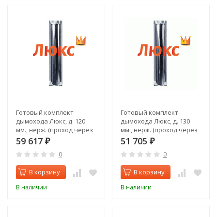
Готовый комплект
Готовый комплект
дымохода Люкс, д. 120
дымохода Люкс, д. 130
мм., нерж. (проход через
мм., нерж. (проход через
стену, задний выход)
крышу, верхний выход)
59 617
51 705
₽
₽
0
0
В корзину
В корзину
В наличии
В наличии