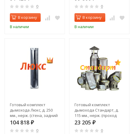
0
0
В корзину
В корзину
В наличии
В наличии
Готовый комплект
Готовый комплект
дымохода Люкс, д. 250
дымохода Стандарт, д.
мм., нерж. (стена, задний
115 мм., нерж. (проход
выход)
через крышу, верхний
104 818
23 205
₽
₽
выход)
0
0