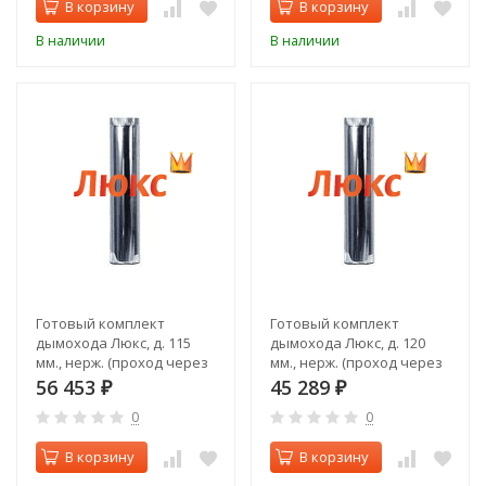
В корзину
В корзину
В наличии
В наличии
Готовый комплект
Готовый комплект
дымохода Люкс, д. 115
дымохода Люкс, д. 120
мм., нерж. (проход через
мм., нерж. (проход через
стену, верхний выход)
крышу, верхний выход)
56 453
45 289
₽
₽
0
0
В корзину
В корзину