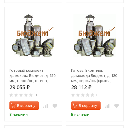
Готовый комплект
Готовый комплект
дымохода Бюджет, д. 150
дымохода Бюджет, д. 180
мм., нерж./оц. (стена,
мм., нерж./оц. (крыша,
задний выход)
верхний выход)
29 055
28 112
₽
₽
0
0
В корзину
В корзину
В наличии
В наличии