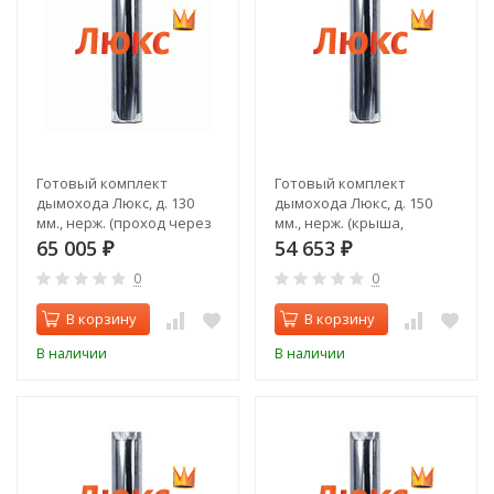
Готовый комплект
Готовый комплект
дымохода Люкс, д. 130
дымохода Люкс, д. 150
мм., нерж. (проход через
мм., нерж. (крыша,
стену, задний выход)
верхний выход)
65 005
54 653
₽
₽
0
0
В корзину
В корзину
В наличии
В наличии