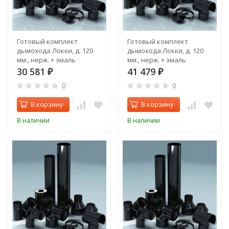
Готовый комплект
Готовый комплект
дымохода Локки, д. 120
дымохода Локки, д. 120
мм., нерж. + эмаль
мм., нерж. + эмаль
(проход через крышу,
(проход через стену,
30 581
41 479
₽
₽
задний выход)
верхний выход)
0
0
В корзину
В корзину
В наличии
В наличии