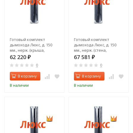
Готовый комплект
Готовый комплект
дымохода Люкс, д. 150
дымохода Люкс, д. 150
мм., нерж. (крыша,
мм., нерж. (стена,
задний выход)
верхний выход)
62 220
67 581
₽
₽
0
0
В корзину
В корзину
В наличии
В наличии