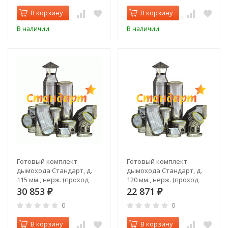
В корзину
В корзину
В наличии
В наличии
Готовый комплект
Готовый комплект
дымохода Стандарт, д.
дымохода Стандарт, д.
115 мм., нерж. (проход
120 мм., нерж. (проход
через стену, верхний
через крышу, верхний
30 853
22 871
₽
₽
выход)
выход)
0
0
В корзину
В корзину