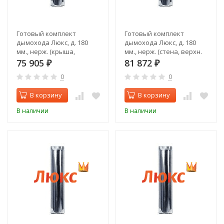
Готовый комплект
Готовый комплект
дымохода Люкс, д. 180
дымохода Люкс, д. 180
мм., нерж. (крыша,
мм., нерж. (стена, верхн.
задний выход)
выход)
75 905
81 872
₽
₽
0
0
В корзину
В корзину
В наличии
В наличии