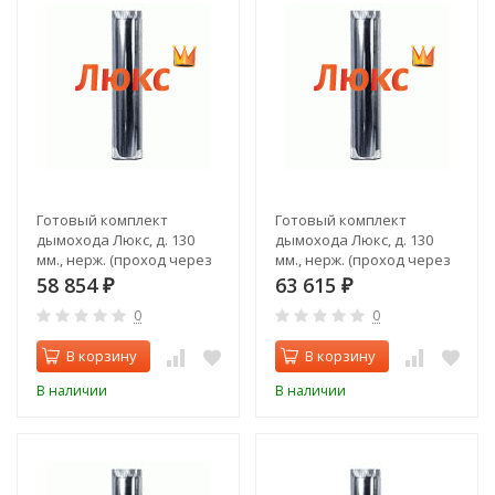
Готовый комплект
Готовый комплект
дымохода Люкс, д. 130
дымохода Люкс, д. 130
мм., нерж. (проход через
мм., нерж. (проход через
крышу, задний выход)
стену, верхний выход)
58 854
63 615
₽
₽
0
0
В корзину
В корзину
В наличии
В наличии