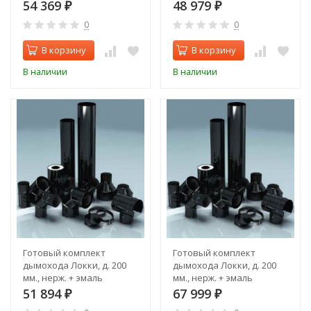
(проход через стену,
(проход через крышу,
54 369
48 979
₽
₽
задний выход)
верхний выход)
0
0
В корзину
В корзину
В наличии
В наличии
Готовый комплект
Готовый комплект
дымохода Локки, д. 200
дымохода Локки, д. 200
мм., нерж. + эмаль
мм., нерж. + эмаль
(проход через крышу,
(проход через стену,
51 894
67 999
₽
₽
задний выход)
верхний выход)