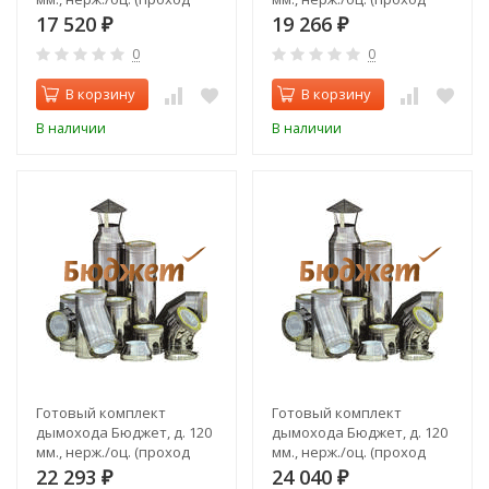
через крышу, верхний
через крышу, задний
17 520
19 266
₽
₽
выход)
выход)
0
0
В корзину
В корзину
В наличии
В наличии
Готовый комплект
Готовый комплект
дымохода Бюджет, д. 120
дымохода Бюджет, д. 120
мм., нерж./оц. (проход
мм., нерж./оц. (проход
через стену, верхний
через стену, задний
22 293
24 040
₽
₽