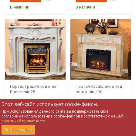
В наличии
В наличии
Портал Грация под очаг
Портал Касабланка под
Panoramic 28
очаг Jupiter 30
37 718
39 379
Этот веб-сайт использует cookie-файлы.
₽
₽
При использовании данного сайта вы подтверждаете свое
0
0
согласие на использование cookie-файлов в соответствии с нашей
политикой приватности
.
В корзину
В корзину
0
0
0
0
Подтверждаю
В наличии
В наличии