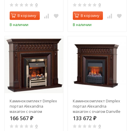
0
0
В корзину
В корзину
В наличии
В наличии
Каминокомплект Dimplex
Каминокомплект Dimplex
портал Alexandria
портал Alexandria
махагон с очагом
махагон с очагом Danville
Cavendish
166 567
133 672
₽
₽
0
0