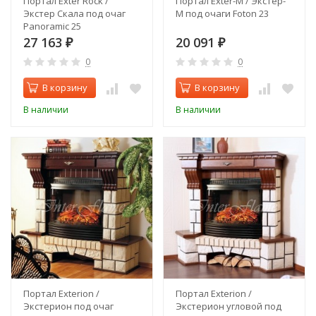
Портал Exter Rock /
Портал Exter-M / Экстер-
Экстер Скала под очаг
М под очаги Foton 23
Panoramic 25
27 163
20 091
₽
₽
0
0
В корзину
В корзину
В наличии
В наличии
Портал Exterion /
Портал Exterion /
Экстерион под очаг
Экстерион угловой под