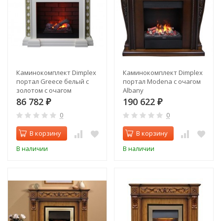
Каминокомплект Dimplex
Каминокомплект Dimplex
портал Greece белый с
портал Modena с очагом
золотом с очагом
Albany
Cassette 400
86 782
190 622
₽
₽
0
0
В корзину
В корзину
В наличии
В наличии