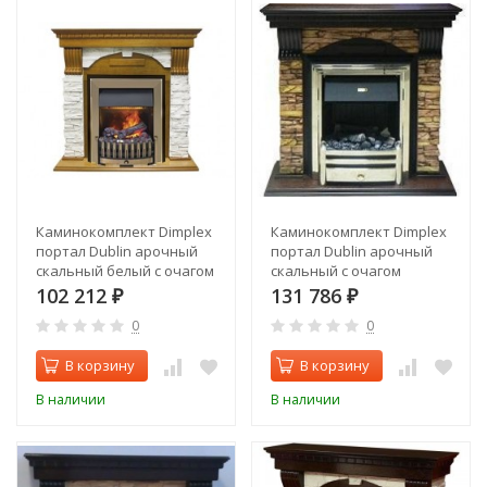
Каминокомплект Dimplex
Каминокомплект Dimplex
портал Dublin арочный
портал Dublin арочный
скальный белый с очагом
скальный с очагом
Danville
Cavendish
102 212
131 786
₽
₽
0
0
В корзину
В корзину
В наличии
В наличии