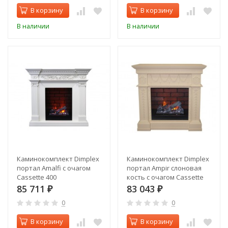
В корзину
В корзину
В наличии
В наличии
Каминокомплект Dimplex
Каминокомплект Dimplex
портал Amalfi с очагом
портал Ampir слоновая
Cassette 400
кость с очагом Cassette
400
85 711
83 043
₽
₽
0
0
В корзину
В корзину