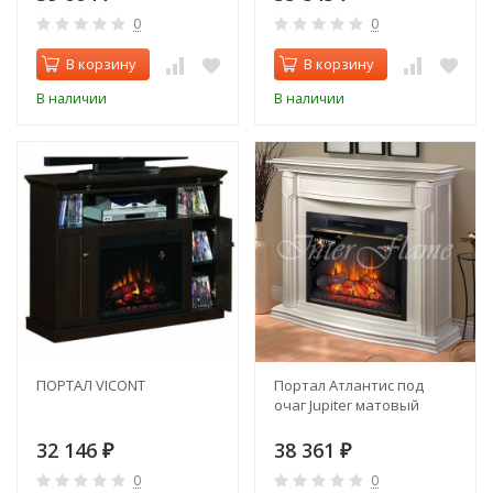
0
0
В корзину
В корзину
В наличии
В наличии
ПОРТАЛ VICONT
Портал Атлантис под
очаг Jupiter матовый
32 146
38 361
₽
₽
0
0