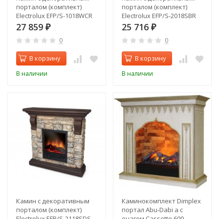
порталом (комплект)
порталом (комплект)
Electrolux EFP/S-1018WCR
Electrolux EFP/S-2018SBR
27 859
25 716
₽
₽
0
0
В корзину
В корзину
В наличии
В наличии
Камин с декоративным
Каминокомплект Dimplex
порталом (комплект)
портал Abu-Dabi a с
Electrolux EFP/S-2118SDS
очагом Cassette 600