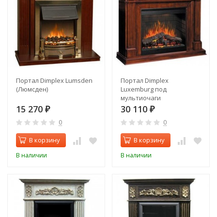
Портал Dimplex Lumsden
Портал Dimplex
(Люмсден)
Luxemburg под
мультиочаги
(Люксембург)
15 270
30 110
₽
₽
0
0
В корзину
В корзину
В наличии
В наличии