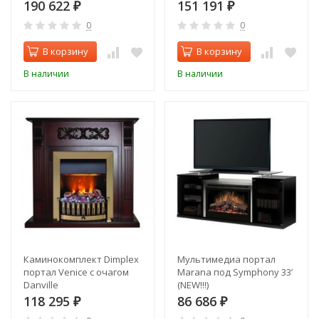
190 622
151 191
₽
₽
0
0
В корзину
В корзину
В наличии
В наличии
Каминокомплект Dimplex
Мультимедиа портал
портал Venice с очагом
Marana под Symphony 33’
Danville
(NEW!!!)
118 295
86 686
₽
₽