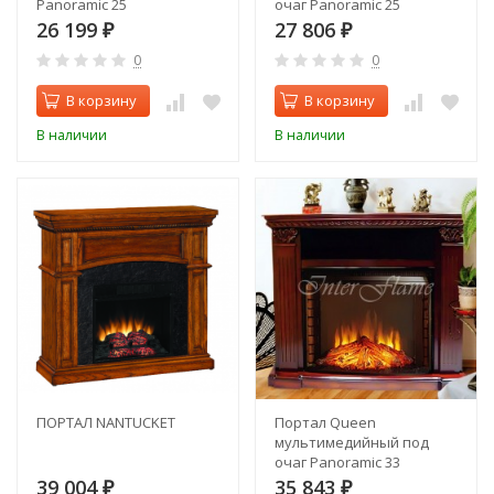
Panoramic 25
очаг Panoramic 25
26 199
27 806
₽
₽
0
0
В корзину
В корзину
В наличии
В наличии
ПОРТАЛ NANTUCKET
Портал Queen
мультимедийный под
очаг Panoramic 33
39 004
35 843
₽
₽