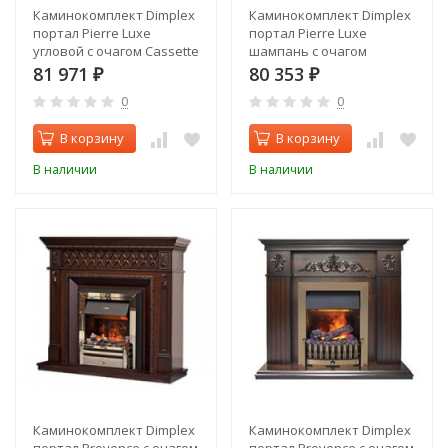
Каминокомплект Dimplex
Каминокомплект Dimplex
портал Pierre Luxe
портал Pierre Luxe
угловой с очагом Cassette
шампань с очагом
400
Cassette 400
81 971
80 353
₽
₽
0
0
В корзину
В корзину
В наличии
В наличии
Каминокомплект Dimplex
Каминокомплект Dimplex