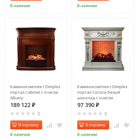
В наличии
В наличии
Каминокомплект Dimplex
Каминокомплект Dimplex
портал Cabinet с очагом
портал Corsica белый
Albany
шоколад с очагом
Cassette 600
189 122
97 390
₽
₽
0
0
В корзину
В корзину
В наличии
В наличии