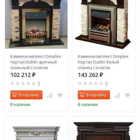
Каминокомплект Dimplex
Каминокомплект Dimplex
портал Dublin арочный
портал Dublin белый
скальный с очагом
сланец с очагом
Danville
Cavendish
102 212
143 262
₽
₽
0
0
В корзину
В корзину
В наличии
В наличии