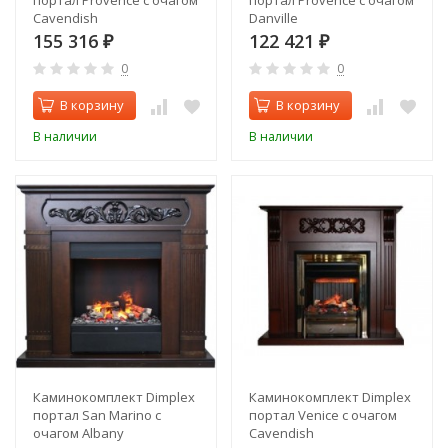
портал Provence с очагом
портал Provence с очагом
Cavendish
Danville
155 316
122 421
₽
₽
0
0
В корзину
В корзину
В наличии
В наличии
Каминокомплект Dimplex
Каминокомплект Dimplex
портал San Marino с
портал Venice с очагом
очагом Albany
Cavendish