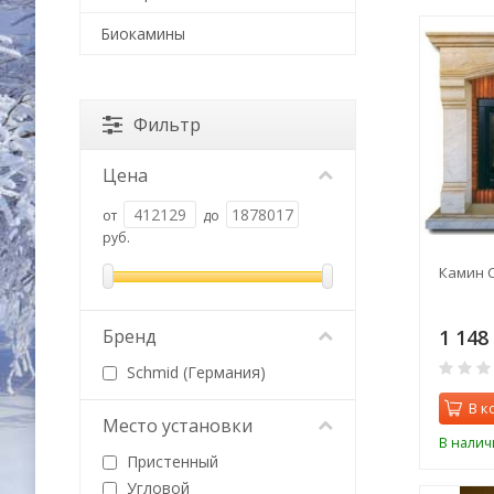
Биокамины
Фильтр
Цена
от
до
руб.
Камин 
1 148
Бренд
Schmid (Германия)
В к
Место установки
В налич
Пристенный
Угловой