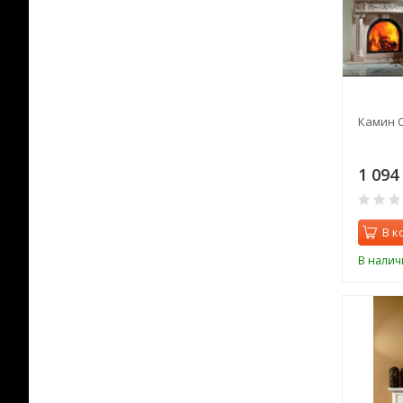
Камин 
1 094
В к
В налич