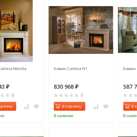
amina Merida
Камин Camina N1
Камин 
43
830 968
587 
₽
₽
0
0
орзину
В корзину
В 
ии
В наличии
В нали