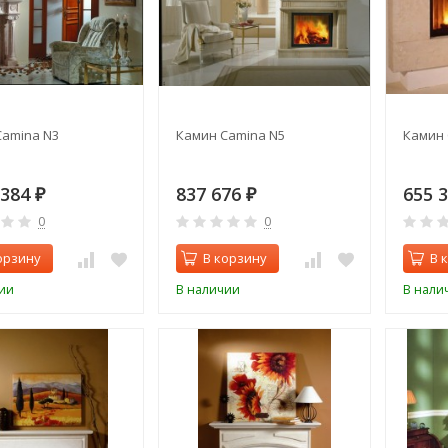
Camina N3
Камин Camina N5
Камин 
 384
837 676
655 
₽
₽
0
0
орзину
В корзину
В 
ии
В наличии
В нали