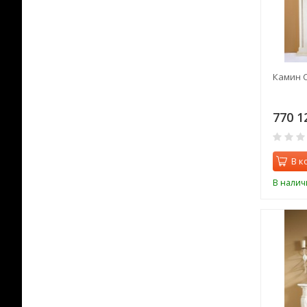
Камин C
770 1
В к
В налич