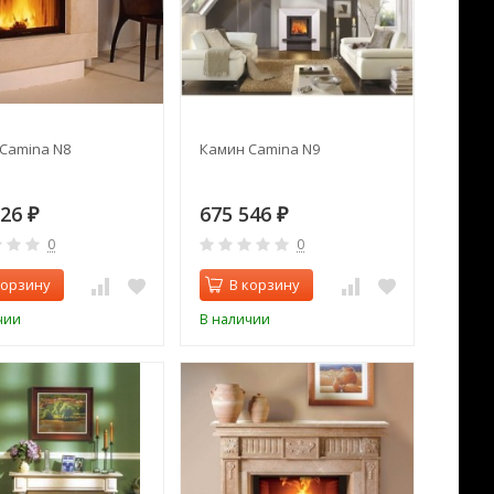
Camina N8
Камин Camina N9
326
675 546
₽
₽
0
0
корзину
В корзину
чии
В наличии