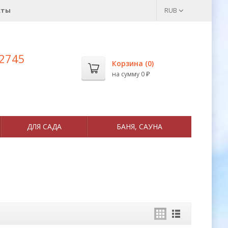
кты
RUB
 2745
Корзина (
0
)
на сумму
0
₽
ДЛЯ САДА
БАНЯ, САУНА