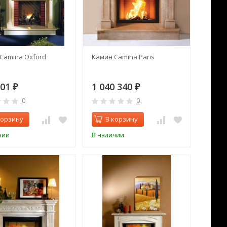
Camina Oxford
Камин Camina Paris
501
1 040 340
₽
₽
0
0
корзину
В корзину
чии
В наличии