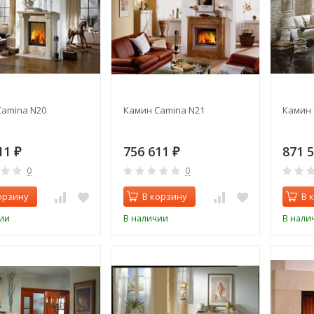
Camina N20
Камин Camina N21
Камин 
11
756 611
871 
₽
₽
0
0
орзину
В корзину
В 
ии
В наличии
В нали