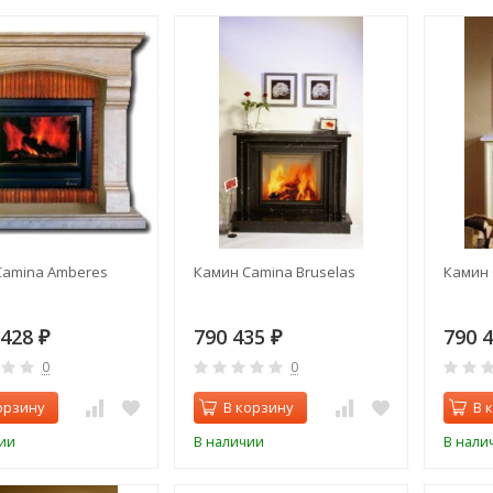
Camina Amberes
Камин Camina Bruselas
Камин 
 428
790 435
790 
₽
₽
0
0
орзину
В корзину
В 
ии
В наличии
В нали