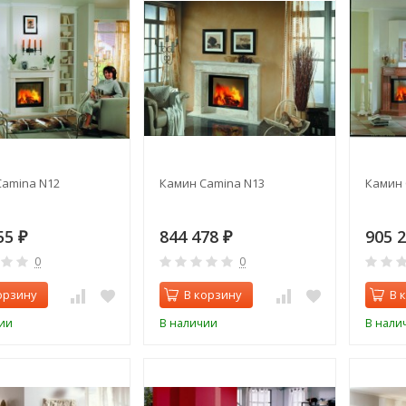
Camina N12
Камин Camina N13
Камин 
55
844 478
905 
₽
₽
0
0
орзину
В корзину
В 
ии
В наличии
В нали