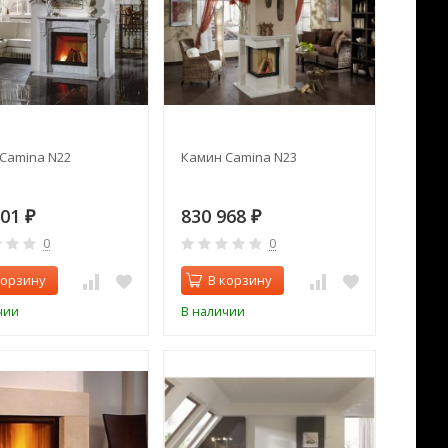
Camina N22
Камин Camina N23
501
830 968
₽
₽
0
0
корзину
В корзину
чии
В наличии