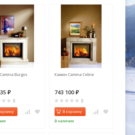
Camina Burgos
Камин Camina Celine
435
743 100
₽
₽
0
0
корзину
В корзину
чии
В наличии