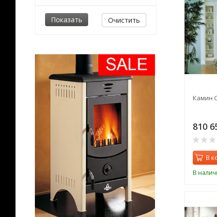
Очистить
Камин 
810 6
В к
В налич