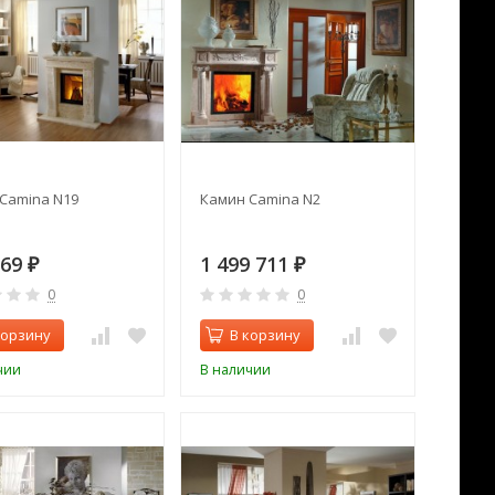
Camina N19
Камин Camina N2
369
1 499 711
₽
₽
0
0
корзину
В корзину
чии
В наличии