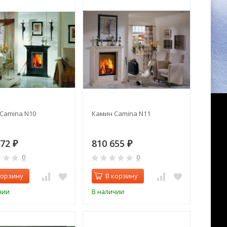
Camina N10
Камин Camina N11
772
810 655
₽
₽
0
0
корзину
В корзину
чии
В наличии