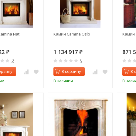
amina Nat
Камин Camina Oslo
Камин 
22
1 134 917
871 
₽
₽
0
0
орзину
В корзину
В 
ии
В наличии
В нали