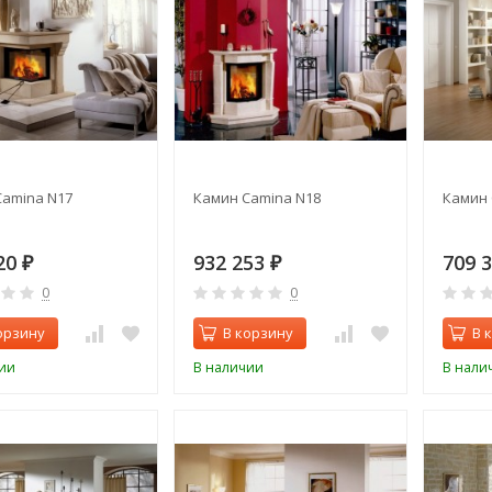
Camina N17
Камин Camina N18
Камин 
20
932 253
709 
₽
₽
0
0
орзину
В корзину
В 
ии
В наличии
В нали