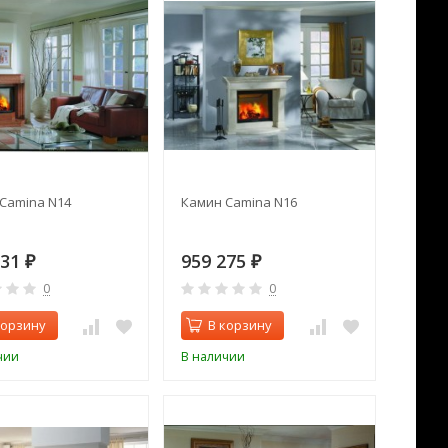
Camina N14
Камин Camina N16
231
959 275
₽
₽
0
0
корзину
В корзину
чии
В наличии