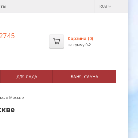
кты
RUB
 2745
Корзина (
0
)
на сумму
0
₽
ДЛЯ САДА
БАНЯ, САУНА
кс. в Москве
скве