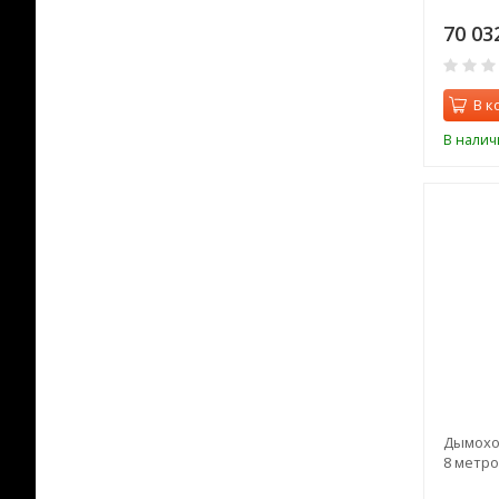
70 03
В к
В налич
Дымоход
8 метро