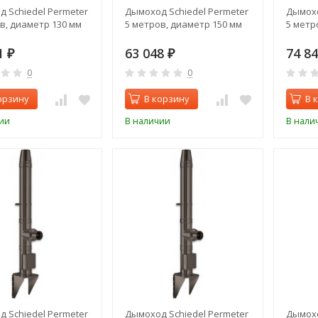
 Schiedel Permeter
Дымоход Schiedel Permeter
Дымохо
в, диаметр 130 мм
5 метров, диаметр 150 мм
5 метр
1
63 048
74 8
₽
₽
0
0
орзину
В корзину
В 
ии
В наличии
В нали
 Schiedel Permeter
Дымоход Schiedel Permeter
Дымохо