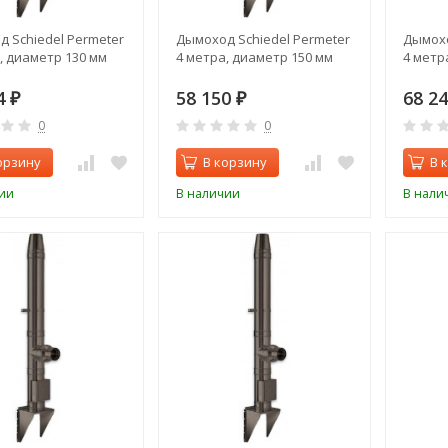
 Schiedel Permeter
Дымоход Schiedel Permeter
Дымохо
, диаметр 130 мм
4 метра, диаметр 150 мм
4 метр
4
58 150
68 2
₽
₽
0
0
орзину
В корзину
В 
ии
В наличии
В нали