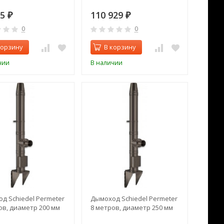
05
110 929
₽
₽
0
0
корзину
В корзину
чии
В наличии
д Schiedel Permeter
Дымоход Schiedel Permeter
ов, диаметр 200 мм
8 метров, диаметр 250 мм