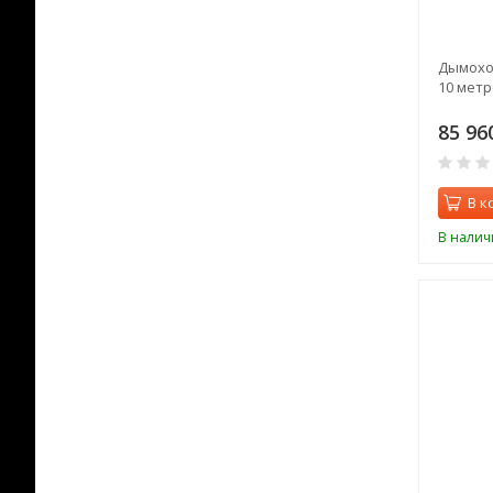
Дымоход
10 метр
85 96
В к
В налич