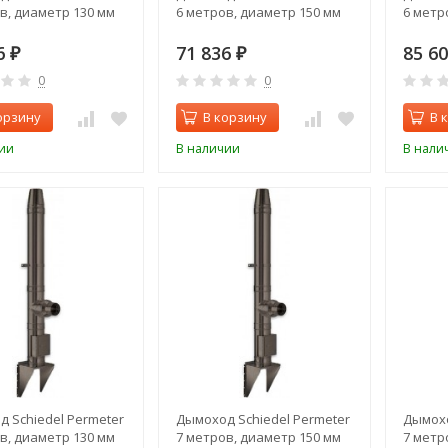
в, диаметр 130 мм
6 метров, диаметр 150 мм
6 метр
6
71 836
85 6
₽
₽
0
0
орзину
В корзину
В 
ии
В наличии
В нали
 Schiedel Permeter
Дымоход Schiedel Permeter
Дымохо
в, диаметр 130 мм
7 метров, диаметр 150 мм
7 метр