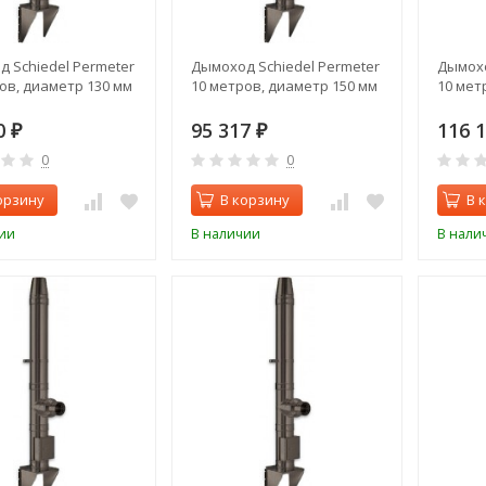
 Schiedel Permeter
Дымоход Schiedel Permeter
Дымохо
ов, диаметр 130 мм
10 метров, диаметр 150 мм
10 мет
0
95 317
116 
₽
₽
0
0
орзину
В корзину
В 
ии
В наличии
В нали