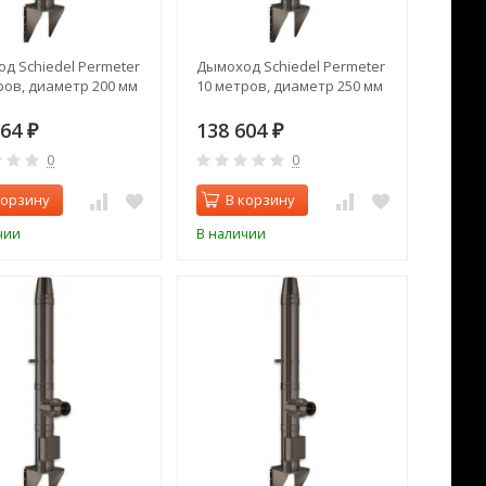
д Schiedel Permeter
Дымоход Schiedel Permeter
ров, диаметр 200 мм
10 метров, диаметр 250 мм
164
138 604
₽
₽
0
0
корзину
В корзину
чии
В наличии