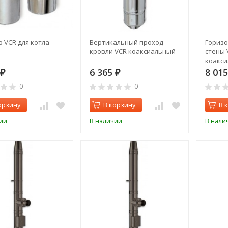
 VCR для котла
Вертикальный проход
Гориз
кровли VCR коаксиальный
стены 
коакс
6 365
8 01
₽
₽
0
0
орзину
В корзину
В 
ии
В наличии
В нали