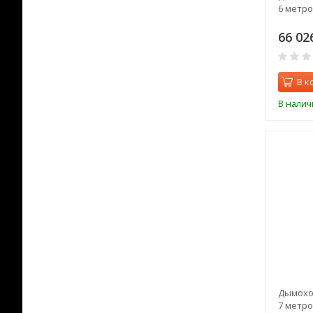
6 метро
66 02
В к
В налич
Дымоход
7 метро