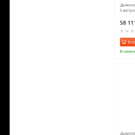
Дымоход
5 метро
58 11
В к
В налич
Дымоход