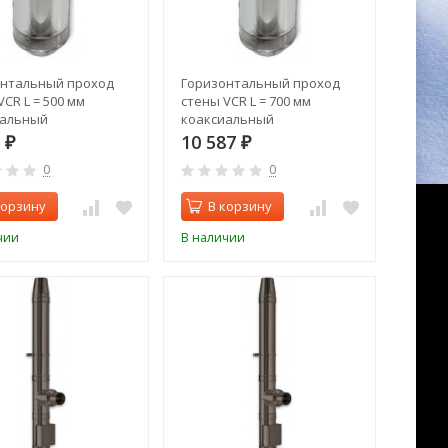
онтальный проход
Горизонтальный проход
VCR L = 500 мм
стены VCR L = 700 мм
иальный
коаксиальный
5
10 587
₽
₽
0
0
корзину
В корзину
чии
В наличии