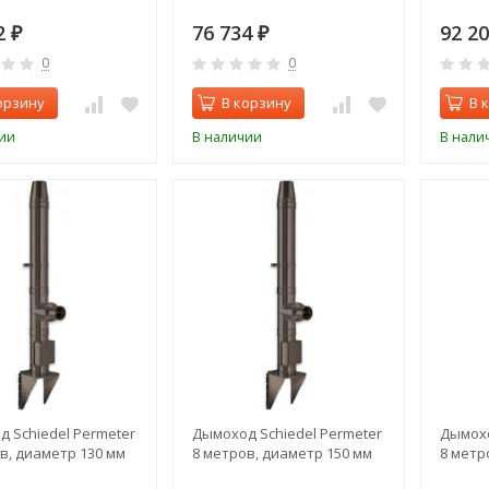
2
76 734
92 2
₽
₽
0
0
орзину
В корзину
В 
ии
В наличии
В нали
 Schiedel Permeter
Дымоход Schiedel Permeter
Дымохо
в, диаметр 130 мм
8 метров, диаметр 150 мм
8 метр