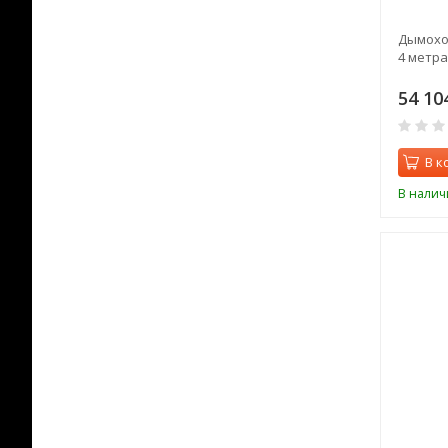
Дымоход
4 метра
54 10
В к
В налич