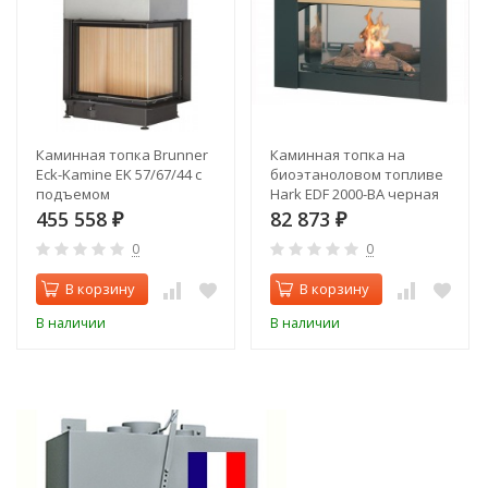
Каминная топка Brunner
Каминная топка на
Eck-Kamine EK 57/67/44 с
биоэтаноловом топливе
подъемом
Hark EDF 2000-BA черная
рамка
455 558
82 873
₽
₽
0
0
В корзину
В корзину
В наличии
В наличии