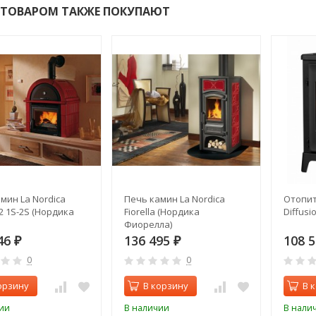
 ТОВАРОМ ТАКЖЕ ПОКУПАЮТ
мин La Nordica
Печь камин La Nordica
Отопит
2 1S-2S (Нордика
Fiorella (Нордика
Diffusi
Фиорелла)
46
136 495
108 
₽
₽
0
0
орзину
В корзину
В 
ии
В наличии
В нали