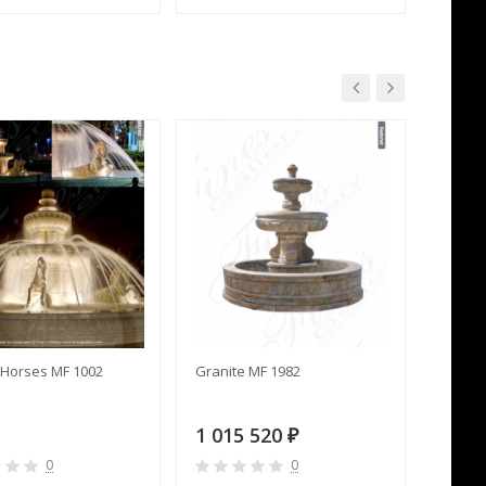
Horses MF 1002
Granite MF 1982
Cream 
1 015 520
391 
₽
0
0