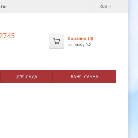
кты
RUB
 2745
Корзина (
0
)
на сумму
0
₽
ДЛЯ САДА
БАНЯ, САУНА