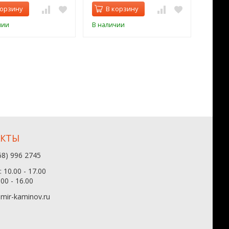
корзину
В корзину
В 
чии
В наличии
В нал
АКТЫ
68) 996 2745
 10.00 - 17.00
.00 - 16.00
mir-kaminov.ru