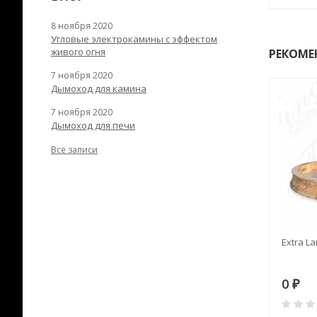
8 ноября 2020
Угловые электрокамины с эффектом
живого огня
РЕКОМЕ
7 ноября 2020
Дымоход для камина
7 ноября 2020
Дымоход для печи
Все записи
 TONA с
Дымоход TONA с
Extra La
цией D=200L длина
вентиляцией D=200L длина
7 м
2
80 578
0
₽
₽
₽
0
0