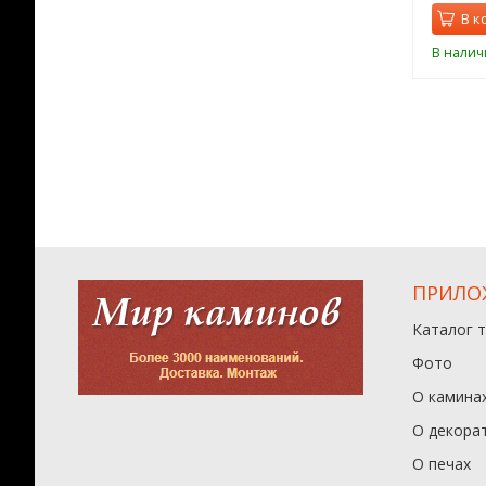
орзину
В корзину
В к
ии
В наличии
В налич
ПРИЛО
Каталог 
Фото
О камина
О декора
О печах