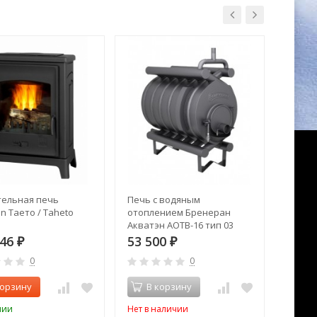
ельная печь
Печь с водяным
Печь 
on Таето / Taheto
отоплением Бренеран
Теплод
Акватэн АОТВ-16 тип 03
546
53 500
10 7
₽
₽
0
0
корзину
В корзину
В 
чии
Нет в наличии
В нал