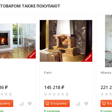
 ТОВАРОМ ТАКЖЕ ПОКУПАЮТ
Paris
Atlanta
36
145 218
221 
₽
₽
0
0
орзину
В корзину
В 
ии
В наличии
В нали