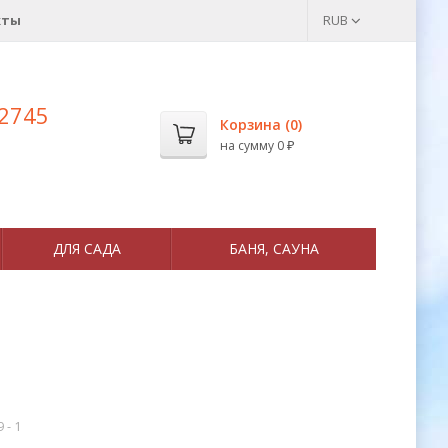
кты
RUB
 2745
Корзина (
0
)
на сумму
0
₽
ДЛЯ САДА
БАНЯ, САУНА
9 - 1