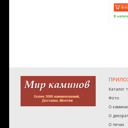
В к
В налич
ПРИЛО
Каталог 
Фото
О камина
О декора
О печах