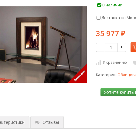
В наличии
Доставка по Мос
35 977
₽
-
+
К сравнению
Категории:
Облицов
актеристики
Отзывы