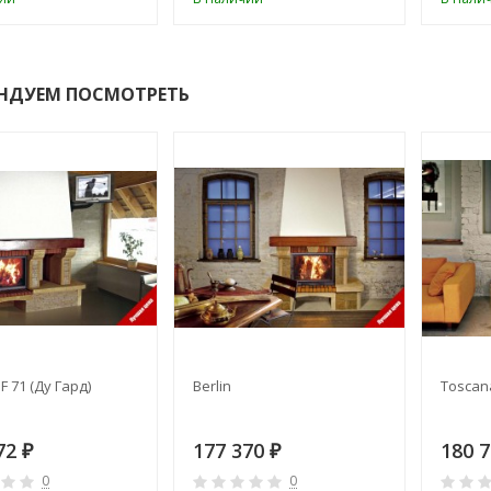
НДУЕМ ПОСМОТРЕТЬ
F 71 (Ду Гард)
Berlin
Toscan
72
177 370
180 
₽
₽
0
0