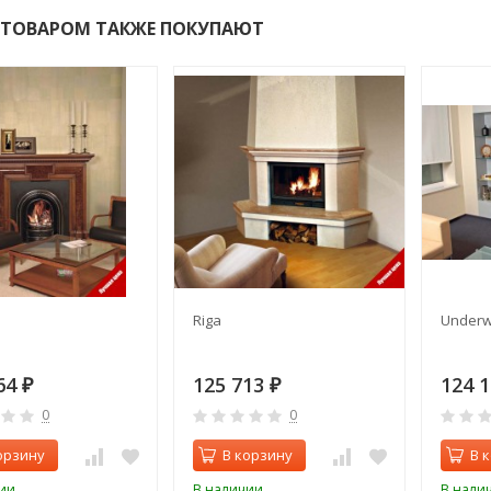
 ТОВАРОМ ТАКЖЕ ПОКУПАЮТ
Riga
Underw
64
125 713
124 
₽
₽
0
0
орзину
В корзину
В 
ии
В наличии
В нали