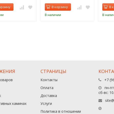
орзину
В корзину
В 
ии
В наличии
В нали
ЖЕНИЯ
СТРАНИЦЫ
КОНТ
товаров
Контакты
+7 (9
Оплата
пн-пт:
сб-вс: 10
х
Доставка
site@
тивных каминах
Услуги
Политика в отношении