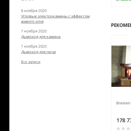
8 ноября 2020
Угловые электрокамины с эффектом
живого огня
РЕКОМЕ
7 ноября 2020
Дымоход для камина
7 ноября 2020
Дымоход для печи
Все записи
Brussels F 71 - FP 71
Bremen 
18
186 033
178 7
₽
₽
0
0