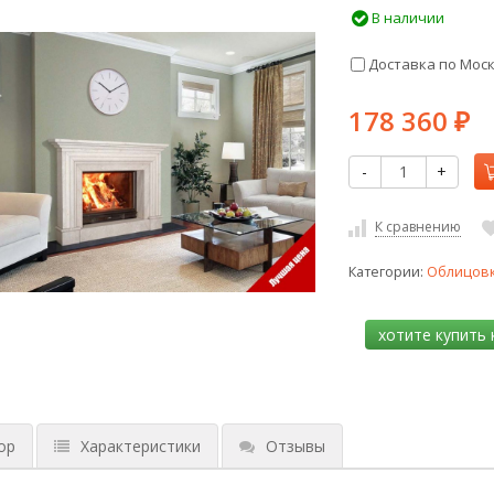
В наличии
Доставка по Мос
178 360
₽
-
+
К сравнению
Категории:
Облицов
ор
Характеристики
Отзывы