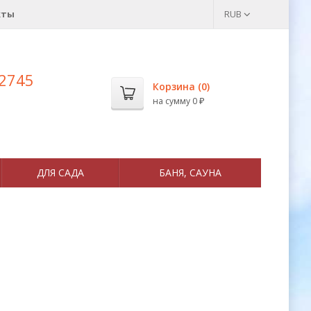
кты
RUB
 2745
Корзина (
0
)
на сумму
0
₽
ДЛЯ САДА
БАНЯ, САУНА