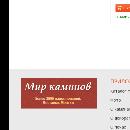
орзину
В корзину
В к
ии
В наличии
В налич
ПРИЛО
Каталог 
Фото
О камина
О декора
О печах