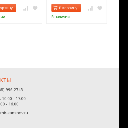
корзину
В корзину
В 
чии
В наличии
В нал
АКТЫ
68) 996 2745
 10.00 - 17.00
.00 - 16.00
mir-kaminov.ru