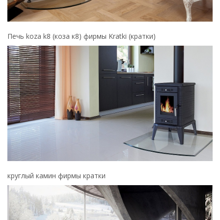
Печь koza k8 (коза к8) фирмы Kratki (кратки)
круглый камин фирмы кратки