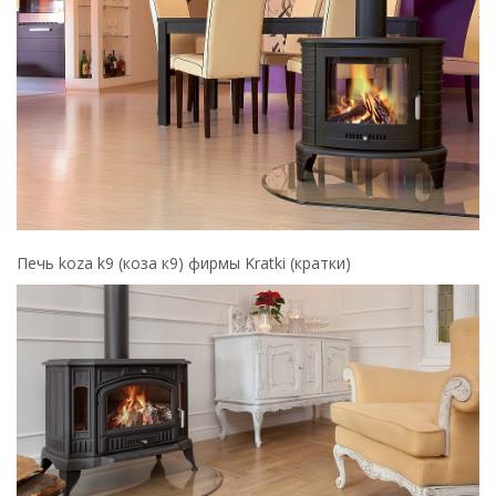
Печь koza k9 (коза к9) фирмы Kratki (кратки)