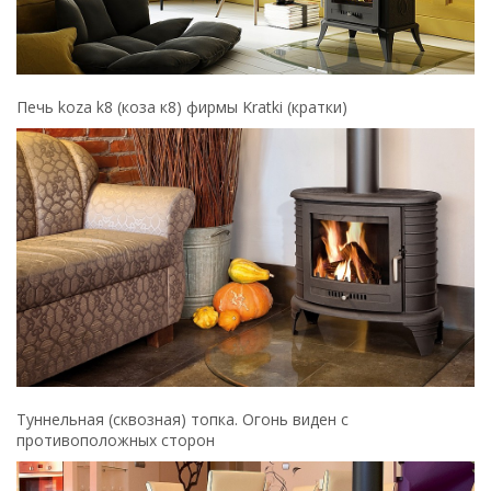
Печь koza k8 (коза к8) фирмы Kratki (кратки)
Туннельная (сквозная) топка. Огонь виден с
противоположных сторон