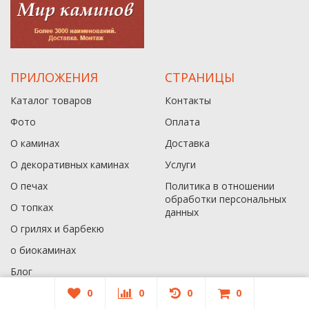
ПРИЛОЖЕНИЯ
СТРАНИЦЫ
Каталог товаров
Контакты
Фото
Оплата
О каминах
Доставка
О декоративных каминах
Услуги
О печах
Политика в отношении
обработки персональных
О топках
данныx
О грилях и барбекю
о биокаминах
Блог
Карта сайта
0
0
0
0