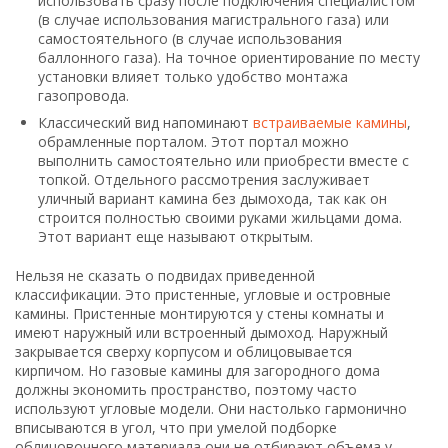
использовать сразу после подключения специалистом
(в случае использования магистрального газа) или
самостоятельного (в случае использования
баллонного газа). На точное ориентирование по месту
установки влияет только удобство монтажа
газопровода.
Классический вид напоминают
встраиваемые камины
,
обрамленные порталом. Этот портал можно
выполнить самостоятельно или приобрести вместе с
топкой. Отдельного рассмотрения заслуживает
уличный вариант камина без дымохода, так как он
строится полностью своими руками жильцами дома.
Этот вариант еще называют открытым.
Нельзя не сказать о подвидах приведенной
классификации. Это пристенные, угловые и островные
камины. Пристенные монтируются у стены комнаты и
имеют наружный или встроенный дымоход. Наружный
закрывается сверху корпусом и облицовывается
кирпичом. Но газовые камины для загородного дома
должны экономить пространство, поэтому часто
используют угловые модели. Они настолько гармонично
вписываются в угол, что при умелой подборке
облицовочного материала они не отбирают объема у