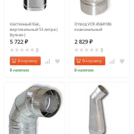
Настенный бак,
Отвод VCR 45&#186
вертикальный 53 литра (
коаксиальный
Вулкан )
5 722
2 829
₽
₽
0
0
В корзину
В корзину
В наличии
В наличии