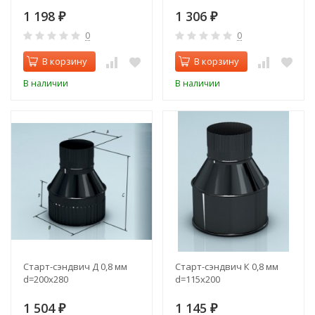
1 198
1 306
₽
₽
0
0
В корзину
В корзину
В наличии
В наличии
Старт-сэндвич Д 0,8 мм
Старт-сэндвич К 0,8 мм
d=200х280
d=115х200
1 504
1 145
₽
₽