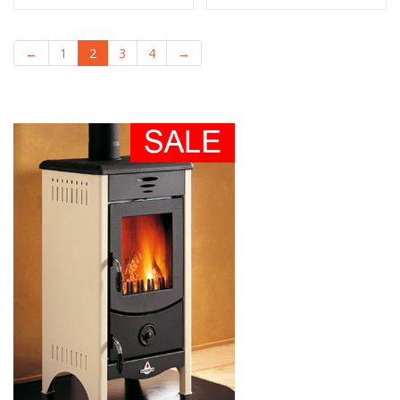
←
1
2
3
4
→