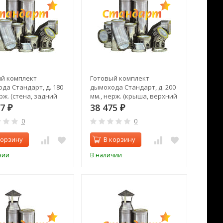
й комплект
Готовый комплект
да Стандарт, д. 180
дымохода Стандарт, д. 200
рж. (стена, задний
мм., нерж. (крыша, верхний
выход)
87
38 475
₽
₽
0
0
корзину
В корзину
чии
В наличии