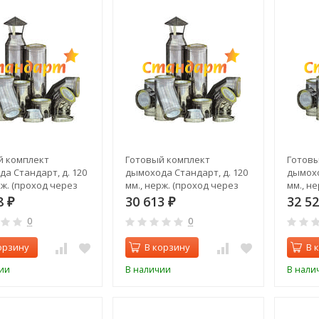
й комплект
Готовый комплект
Готовы
а Стандарт, д. 120
дымохода Стандарт, д. 120
дымохо
рж. (проход через
мм., нерж. (проход через
мм., н
задний выход)
стену, верхний выход)
стену,
8
30 613
32 5
₽
₽
0
0
орзину
В корзину
В 
ии
В наличии
В нали