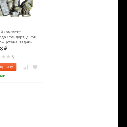
й комплект
да Стандарт, д. 250
рж. (стена, задний
48
₽
0
корзину
чии