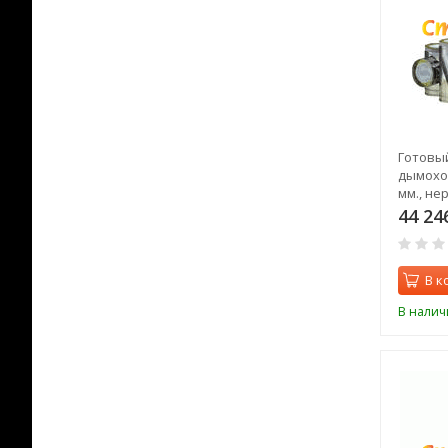
Готовы
дымоход
мм., не
выход)
44 24
В к
В налич