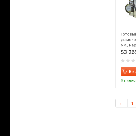
Готовы
дымоход
мм., не
выход)
53 26
В к
В налич
←
1