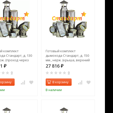
й комплект
Готовый комплект
да Стандарт, д. 130
дымохода Стандарт, д. 150
ерж. (проход через
мм., нерж. (крыша, верхний
 задний выход)
выход)
11
27 816
₽
₽
0
0
корзину
В корзину
чии
В наличии