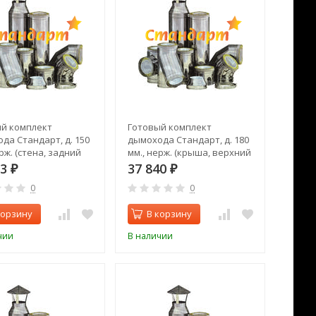
й комплект
Готовый комплект
да Стандарт, д. 150
дымохода Стандарт, д. 180
рж. (стена, задний
мм., нерж. (крыша, верхний
выход)
63
37 840
₽
₽
0
0
корзину
В корзину
чии
В наличии