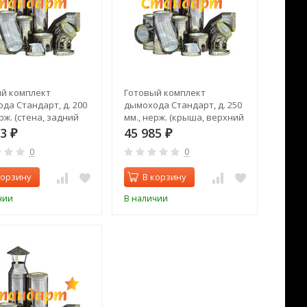
й комплект
Готовый комплект
да Стандарт, д. 200
дымохода Стандарт, д. 250
рж. (стена, задний
мм., нерж. (крыша, верхний
выход)
03
45 985
₽
₽
0
0
корзину
В корзину
чии
В наличии