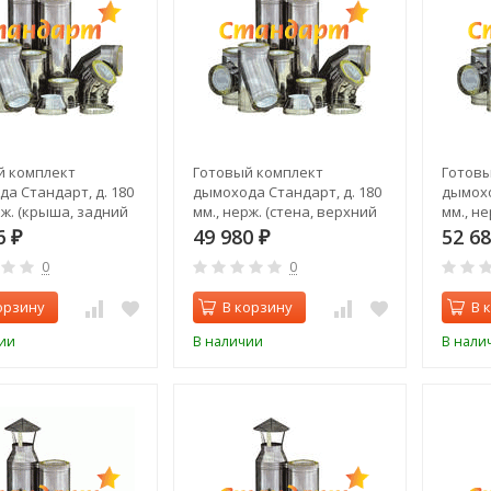
й комплект
Готовый комплект
Готовы
а Стандарт, д. 180
дымохода Стандарт, д. 180
дымохо
рж. (крыша, задний
мм., нерж. (стена, верхний
мм., не
выход)
выход)
6
49 980
52 6
₽
₽
0
0
орзину
В корзину
В 
ии
В наличии
В нали