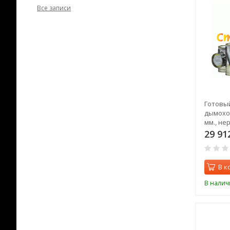
Все записи
Готовы
дымоход
мм., не
крышу, 
29 91
В к
В налич