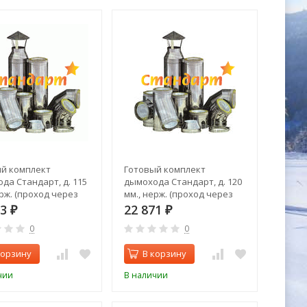
й комплект
Готовый комплект
да Стандарт, д. 115
дымохода Стандарт, д. 120
ерж. (проход через
мм., нерж. (проход через
 верхний выход)
крышу, верхний выход)
53
22 871
₽
₽
0
0
корзину
В корзину
чии
В наличии