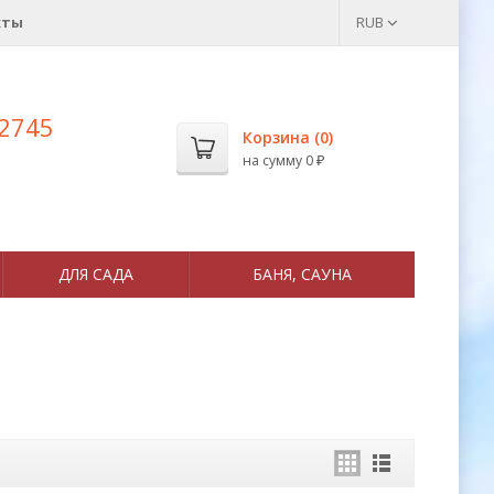
кты
RUB
 2745
Корзина (
0
)
на сумму
0
₽
ДЛЯ САДА
БАНЯ, САУНА