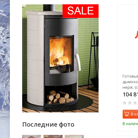
Готовы
дымоход
нерж. (
выход)
104 8
В к
Последние фото
В налич