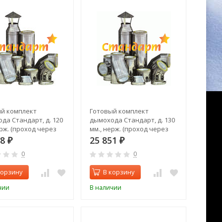
й комплект
Готовый комплект
да Стандарт, д. 120
дымохода Стандарт, д. 130
ерж. (проход через
мм., нерж. (проход через
 задний выход)
крышу, верхний выход)
28
25 851
₽
₽
0
0
корзину
В корзину
чии
В наличии