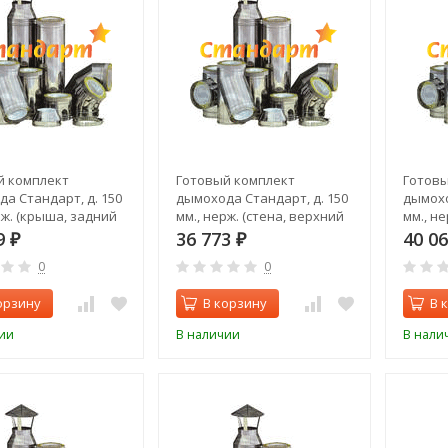
й комплект
Готовый комплект
Готовы
а Стандарт, д. 150
дымохода Стандарт, д. 150
дымохо
рж. (крыша, задний
мм., нерж. (стена, верхний
мм., не
выход)
выход)
9
36 773
40 0
₽
₽
0
0
орзину
В корзину
В 
ии
В наличии
В нали