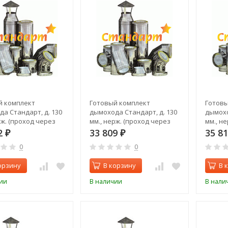
й комплект
Готовый комплект
Готовы
а Стандарт, д. 130
дымохода Стандарт, д. 130
дымохо
рж. (проход через
мм., нерж. (проход через
мм., н
задний выход)
стену, верхний выход)
стену,
2
33 809
35 8
₽
₽
0
0
орзину
В корзину
В 
ии
В наличии
В нали