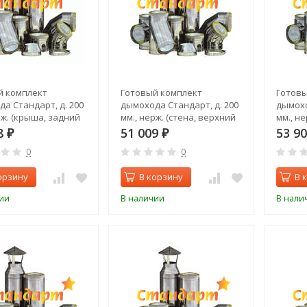
й комплект
Готовый комплект
Готовы
а Стандарт, д. 200
дымохода Стандарт, д. 200
дымохо
рж. (крыша, задний
мм., нерж. (стена, верхний
мм., не
выход)
выход)
8
51 009
53 9
₽
₽
0
0
орзину
В корзину
В 
ии
В наличии
В нали