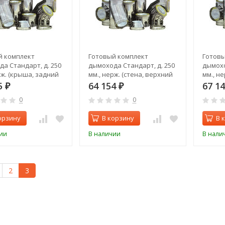
й комплект
Готовый комплект
Готовы
а Стандарт, д. 250
дымохода Стандарт, д. 250
дымохо
рж. (крыша, задний
мм., нерж. (стена, верхний
мм., не
выход)
выход)
5
64 154
67 1
₽
₽
0
0
орзину
В корзину
В 
ии
В наличии
В нали
2
3