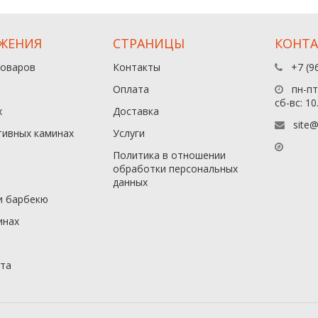
ЖЕНИЯ
СТРАНИЦЫ
КОНТ
товаров
Контакты
+7 (9
Оплата
пн-пт:
сб-вс: 10
х
Доставка
site@
тивных каминах
Услуги
Политика в отношении
обработки персональных
данныx
и барбекю
инах
йта