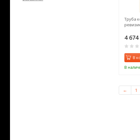
Труба к
ревизи
4 674
В к
В налич
←
1