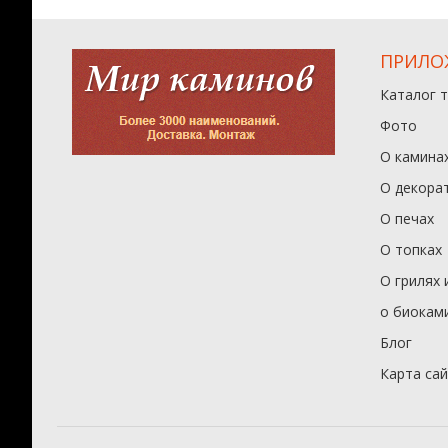
ПРИЛО
Каталог 
Фото
О камина
О декора
О печах
О топках
О грилях 
о биокам
Блог
Карта са