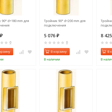
 90° d=180 mm для
Тройник 90° d=200 mm для
Тройни
чения
подключения
подкл
5 076
8 42
₽
₽
0
0
орзину
В корзину
В 
ии
В наличии
В нали