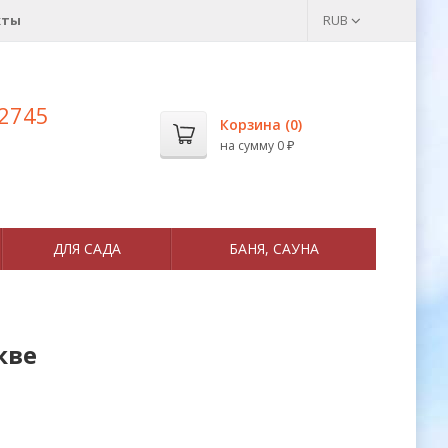
кты
RUB
 2745
Корзина (
0
)
на сумму
0
₽
ДЛЯ САДА
БАНЯ, САУНА
кве