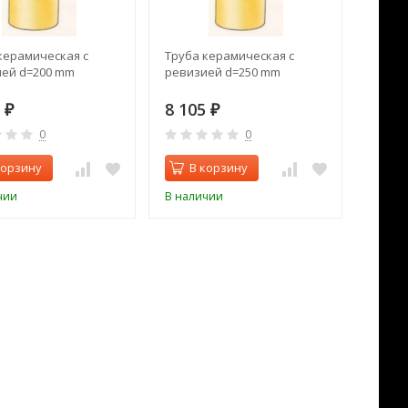
керамическая с
Труба керамическая с
ей d=200 mm
ревизией d=250 mm
3
8 105
₽
₽
0
0
корзину
В корзину
чии
В наличии