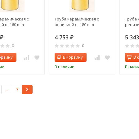
ерамическая с
Труба керамическая с
Труба 
ей d=160 mm
ревизией d=180 mm
ревизи
4 753
5 34
₽
₽
0
0
орзину
В корзину
В 
ии
В наличии
В нали
...
7
8