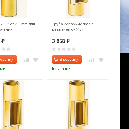
к 90° d=250 mm для
Труба керамическая с
ючения
ревизией d=140 mm
5
3 858
₽
₽
0
0
корзину
В корзину
чии
В наличии