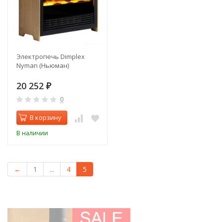
Электропечь Dimplex
Nyman (Ньюман)
20 252
₽
0
В корзину
В наличии
←
1
...
4
5