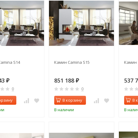
amina S14
Камин Camina S15
Камин 
43
851 188
537 
₽
₽
0
0
орзину
В корзину
В 
ии
В наличии
В нали