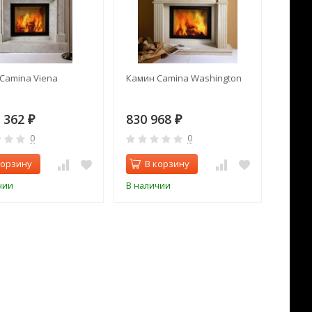
Camina Viena
Камин Camina Washington
7 362
830 968
₽
₽
0
0
корзину
В корзину
чии
В наличии