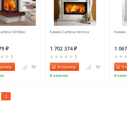
amina S9 Maxi
Камин Camina Verona
Камин 
79
1 702 374
1 06
₽
₽
0
0
орзину
В корзину
В 
ии
В наличии
В нали
2