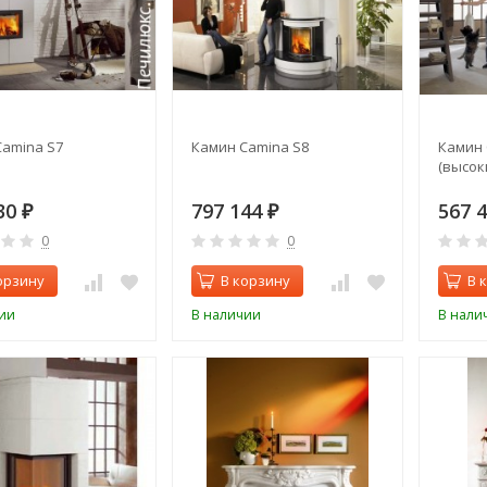
amina S7
Камин Camina S8
Камин 
(высок
30
797 144
567 
₽
₽
0
0
орзину
В корзину
В 
ии
В наличии
В нали