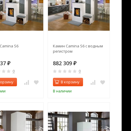
Camina S6
Камин Camina S6 с водным
регистром
837
882 309
₽
₽
0
0
корзину
В корзину
чии
В наличии