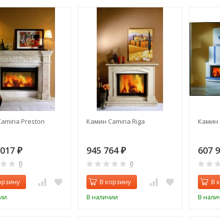
amina Preston
Камин Camina Riga
Камин 
 017
945 764
607 
₽
₽
0
0
орзину
В корзину
В 
ии
В наличии
В нали