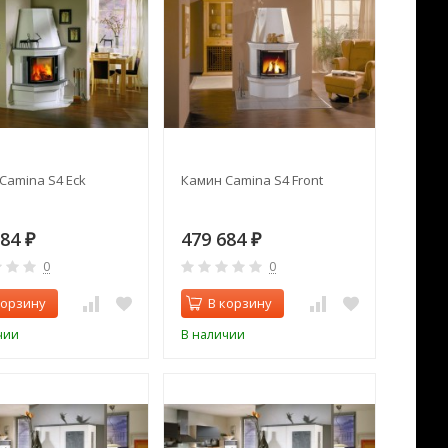
Camina S4 Eck
Камин Camina S4 Front
684
479 684
₽
₽
0
0
корзину
В корзину
чии
В наличии