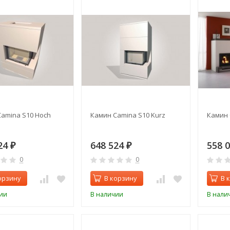
amina S10 Hoch
Камин Camina S10 Kurz
Камин 
24
648 524
558 
₽
₽
0
0
орзину
В корзину
В 
ии
В наличии
В нали