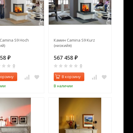
Camina S9 Hoch
Камин Camina S9 Kurz
ий)
(низкийя)
458
567 458
₽
₽
0
0
корзину
В корзину
чии
В наличии