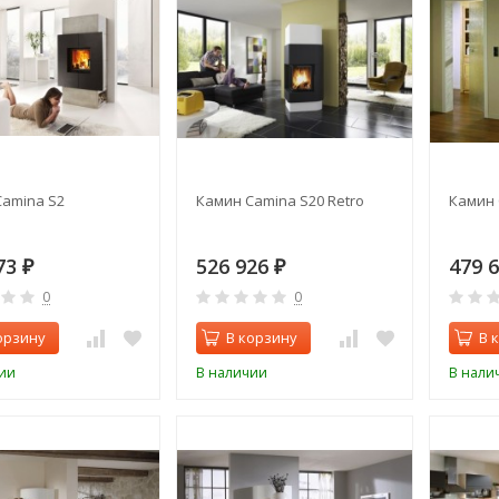
amina S2
Камин Camina S20 Retro
Камин 
73
526 926
479 
₽
₽
0
0
орзину
В корзину
В 
ии
В наличии
В нали