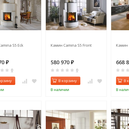
amina S5 Eck
Камин Camina S5 Front
Камин 
70
580 970
668 
₽
₽
0
0
орзину
В корзину
В 
ии
В наличии
В нали