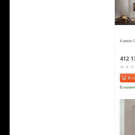
Камин C
412 1
В к
В налич