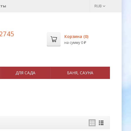
кты
RUB
 2745
Корзина (
0
)
на сумму
0
₽
ДЛЯ САДА
БАНЯ, САУНА