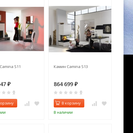
Camina S11
Камин Camina S13
047
864 699
₽
₽
0
0
корзину
В корзину
чии
В наличии