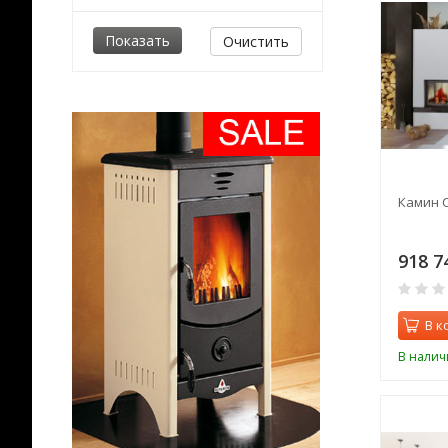
Очистить
Камин C
918 7
В к
В налич