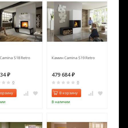
Camina S18 Retro
Камин Camina S19 Retro
734
479 684
₽
₽
0
0
корзину
В корзину
чии
В наличии