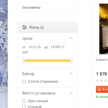
Биокамины
Фильтр
Цена
от
до
руб.
Камин C
1 878
Бренд
Schmid (Германия)
В к
Место установки
В налич
Пристенный
Угловой