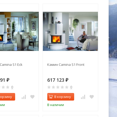
Camina S1 Eck
Камин Camina S1 Front
991
617 123
₽
₽
0
0
корзину
В корзину
чии
В наличии