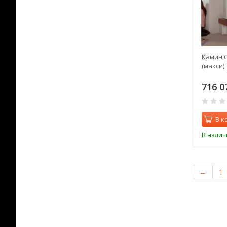
Камин C
(макси)
716 0
В к
В налич
←
1