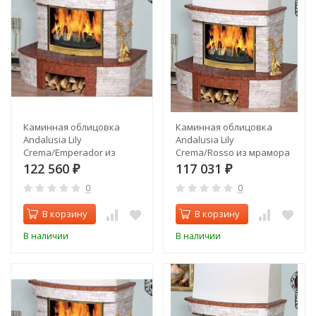
Каминная облицовка
Каминная облицовка
Andalusia Lily
Andalusia Lily
Crema/Emperador из
Crema/Rosso из мрамора
мрамора
122 560
117 031
₽
₽
0
0
В корзину
В корзину
В наличии
В наличии