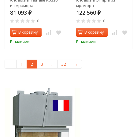
Andalusia Nathalie Rosso
Andalusia Olimpia из
из мрамора
мрамора
81 093
122 560
₽
₽
0
0
В корзину
В корзину
В наличии
В наличии
←
1
2
3
...
32
→