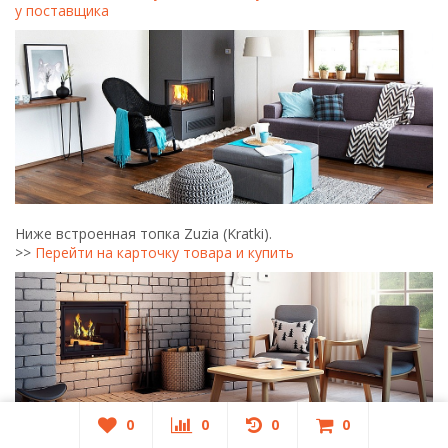
у поставщика
Ниже встроенная топка Zuzia (Kratki).
>>
Перейти на карточку товара и купить
0
0
0
0