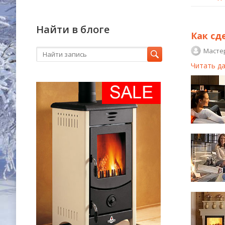
Найти в блоге
Как сд
Масте
Читать д