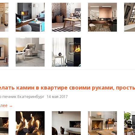
елать камин в квартире своими руками, прос
р печник Екатеринбург
14 мая 2017
алее →