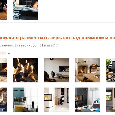
авильно разместить зеркало над камином и вп
р печник Екатеринбург
21 мая 2017
алее →