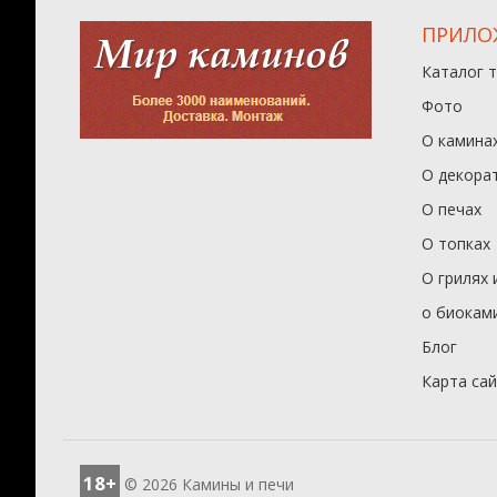
ПРИЛО
Каталог 
Фото
О камина
О декора
О печах
О топках
О грилях 
о биокам
Блог
Карта са
18+
© 2026 Камины и печи