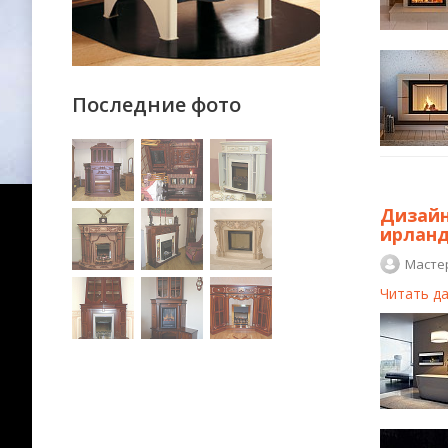
Последние фото
Дизайн
ирланд
Масте
Читать д