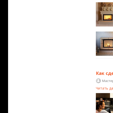
Как сд
Масте
Читать д