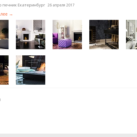
р печник Екатеринбург
26 апреля 2017
алее →
й