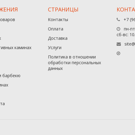
ЖЕНИЯ
СТРАНИЦЫ
КОНТ
товаров
Контакты
+7 (9
Оплата
пн-пт:
сб-вс: 10
х
Доставка
site@
тивных каминах
Услуги
Политика в отношении
обработки персональных
данныx
и барбекю
инах
йта