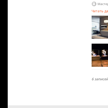
Масте
Читать д
6 записе