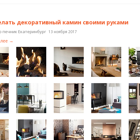
елать декоративный камин своими руками
р печник Екатеринбург
13 ноября 2017
алее →