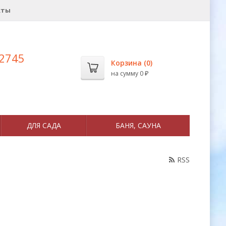
кты
 2745
Корзина (
0
)
на сумму
0
₽
ДЛЯ САДА
БАНЯ, САУНА
RSS