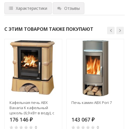
Характеристики
Отзывы
С ЭТИМ ТОВАРОМ ТАКЖЕ ПОКУПАЮТ
Кафельная печь ABX
Печь камин ABX Pori 7
Bavaria K кафельный
цоколь (6,9 кВт в воду), с
теплообменником
176 146
143 067
₽
₽
0
0