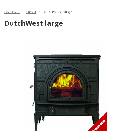
Главная
Печи
DutchWest large
DutchWest large