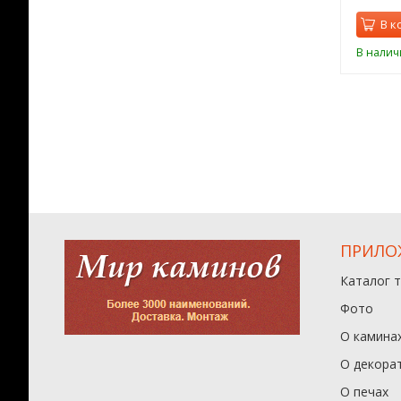
орзину
В корзину
В к
ии
В наличии
В налич
ПРИЛО
Каталог 
Фото
О камина
О декора
О печах