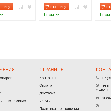
орзину
В корзину
В 
ии
В наличии
В нали
ЖЕНИЯ
СТРАНИЦЫ
КОНТ
товаров
Контакты
+7 (9
Оплата
пн-пт:
сб-вс: 10
х
Доставка
site@
тивных каминах
Услуги
Политика в отношении