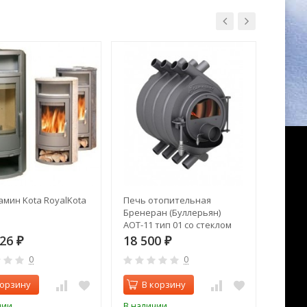
амин Kota RoyalKota
Печь отопительная
Печь 
Бренеран (Буллерьян)
Брене
АОТ-11 тип 01 со стеклом
АОТ-19
926
18 500
40 2
₽
₽
0
0
корзину
В корзину
В 
чии
В наличии
В нал