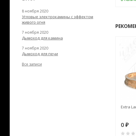
8 ноября 2020
Угловые электрокамины с эффектом
живого огня
РЕКОМЕ
7 ноября 2020
Дымоход для камина
7 ноября 2020
Дымоход для печи
Все записи
RANEK/10
Дымоход TONA с
Extra La
вентиляцией D=200L длина
6 м
28
73 982
0
₽
₽
₽
0
0