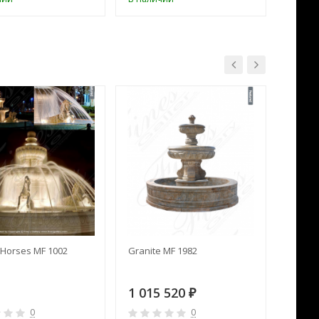
Horses MF 1002
Granite MF 1982
Cream 
1 015 520
391 
₽
0
0