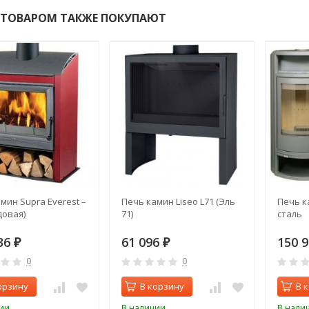
 ТОВАРОМ ТАКЖЕ ПОКУПАЮТ
мин Supra Everest –
Печь камин Liseo L71 (Эль
Печь к
довая)
71)
сталь
36
61 096
150 
₽
₽
0
0
орзину
В корзину
В 
ии
В наличии
В нали