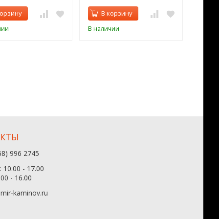
корзину
В корзину
В 
чии
В наличии
В нал
АКТЫ
68) 996 2745
 10.00 - 17.00
.00 - 16.00
mir-kaminov.ru