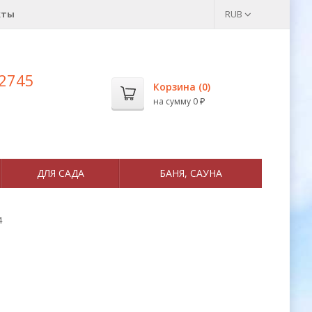
кты
RUB
 2745
Корзина (
0
)
на сумму
0
₽
ДЛЯ САДА
БАНЯ, САУНА
4