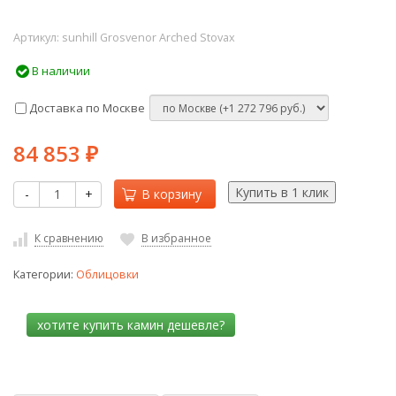
Артикул:
sunhill Grosvenor Arched Stovax
В наличии
Доставка по Москве
84 853
₽
-
+
В корзину
К сравнению
В избранное
Категории:
Облицовки