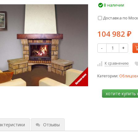
В наличии
Доставка по Мос
104 982
₽
-
+
К сравнению
Категории:
Облицов
актеристики
Отзывы