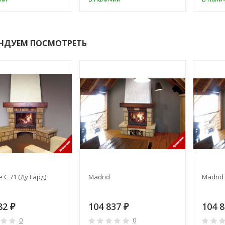
НДУЕМ ПОСМОТРЕТЬ
 C 71 (Ду Гард)
Madrid
Madrid 
82
104 837
104 
₽
₽
0
0