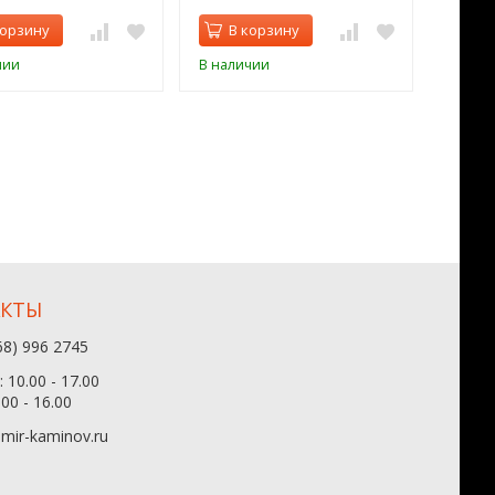
корзину
В корзину
В 
чии
В наличии
В нал
АКТЫ
68) 996 2745
 10.00 - 17.00
.00 - 16.00
mir-kaminov.ru