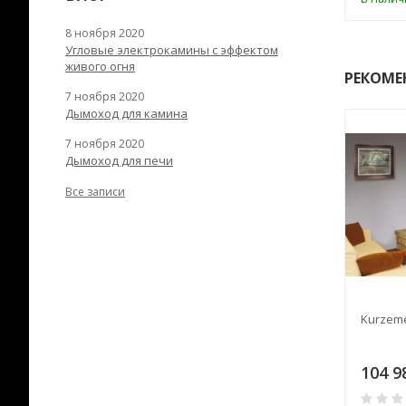
8 ноября 2020
Угловые электрокамины с эффектом
живого огня
РЕКОМЕ
7 ноября 2020
Дымоход для камина
7 ноября 2020
Дымоход для печи
Все записи
t
Ornament H
Kurzeme
4
99 504
104 9
₽
₽
0
0