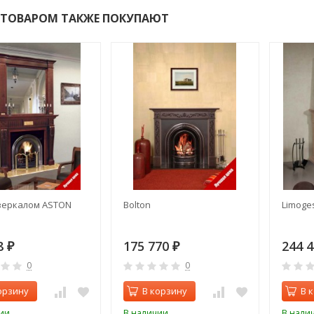
 ТОВАРОМ ТАКЖЕ ПОКУПАЮТ
 зеркалом ASTON
Bolton
Limoge
8
175 770
244 
₽
₽
0
0
орзину
В корзину
В 
ии
В наличии
В нали