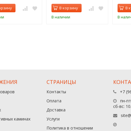
орзину
В корзину
В 
ии
В наличии
В нали
ЖЕНИЯ
СТРАНИЦЫ
КОНТ
товаров
Контакты
+7 (9
Оплата
пн-пт:
сб-вс: 10
х
Доставка
site@
тивных каминах
Услуги
Политика в отношении