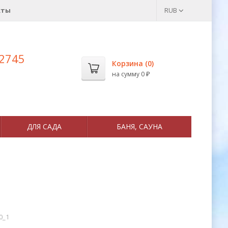
кты
RUB
 2745
Корзина (
0
)
на сумму
0
₽
ДЛЯ САДА
БАНЯ, САУНА
10_1