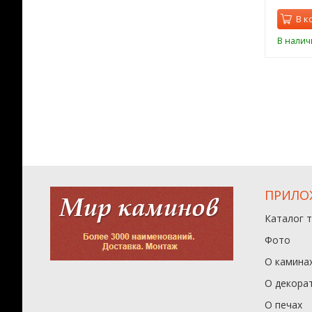
орзину
В корзину
В к
ии
В наличии
В налич
ПРИЛО
Каталог 
Фото
О камина
О декора
О печах