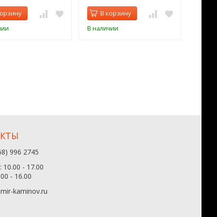
корзину
В корзину
В 
чии
В наличии
В нал
АКТЫ
68) 996 2745
 10.00 - 17.00
.00 - 16.00
mir-kaminov.ru