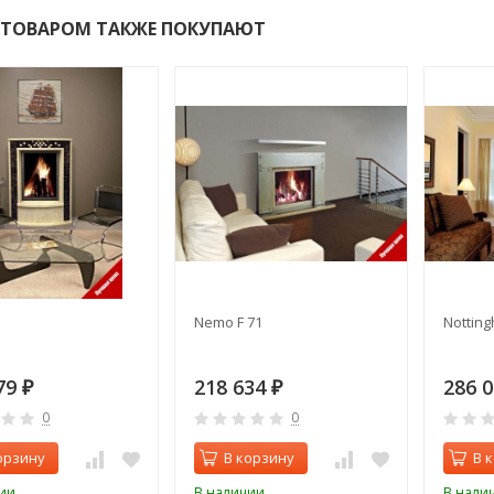
 ТОВАРОМ ТАКЖЕ ПОКУПАЮТ
Nemo F 71
Nottin
79
218 634
286 
₽
₽
0
0
орзину
В корзину
В 
ии
В наличии
В нали