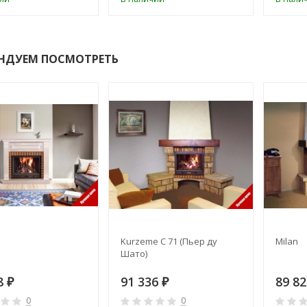
НДУЕМ ПОСМОТРЕТЬ
Kurzeme C 71 (Пьер ду
Milan
Шато)
8
91 336
89 8
₽
₽
0
0