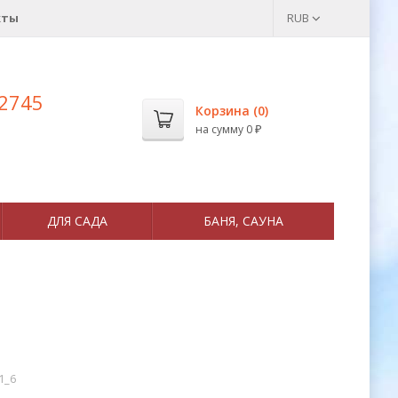
кты
RUB
 2745
Корзина (
0
)
на сумму
0
₽
ДЛЯ САДА
БАНЯ, САУНА
01_6