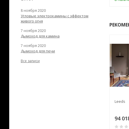
8 ноября 2020
Угловые электрокамины с эффектом
живого огня
РЕКОМЕ
7 ноября 2020
Дымоход для камина
7 ноября 2020
Дымоход для печи
Все записи
Madrid F 71 (Ду Гард,
Leeds
доломит)
99
84 891
94 01
₽
₽
0
0