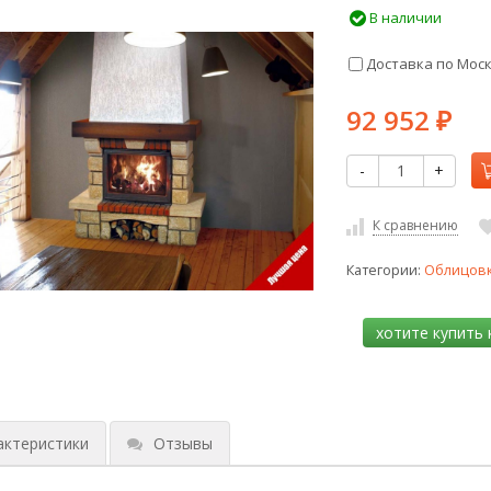
В наличии
Доставка по Мос
92 952
₽
-
+
К сравнению
Категории:
Облицов
актеристики
Отзывы