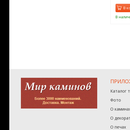
орзину
В корзину
В к
ии
В наличии
В налич
ПРИЛО
Каталог 
Фото
О камина
О декора
О печах