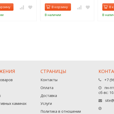
орзину
В корзину
В 
ии
В наличии
В нали
ЖЕНИЯ
СТРАНИЦЫ
КОНТ
товаров
Контакты
+7 (9
Оплата
пн-пт:
сб-вс: 10
х
Доставка
site@
тивных каминах
Услуги
Политика в отношении