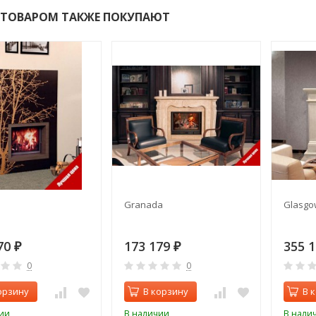
 ТОВАРОМ ТАКЖЕ ПОКУПАЮТ
Granada
Glasgo
70
173 179
355 
₽
₽
0
0
орзину
В корзину
В 
ии
В наличии
В нали