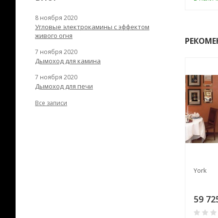
8 ноября 2020
Угловые электрокамины с эффектом
живого огня
РЕКОМЕ
7 ноября 2020
Дымоход для камина
7 ноября 2020
Дымоход для печи
Все записи
 65
Ronda 1 F 71 (он же РОНДА 2
York
F 55)
7
67 047
59 72
₽
₽
0
0