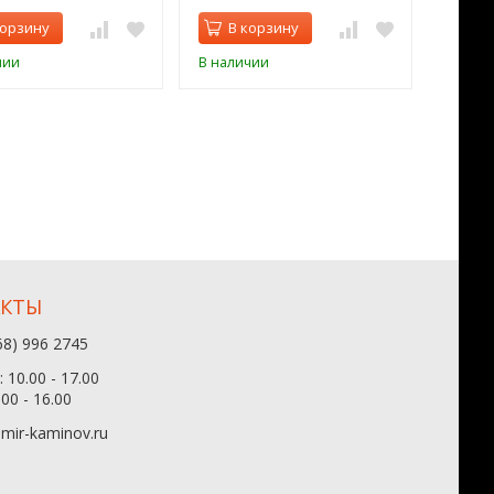
корзину
В корзину
В 
чии
В наличии
В нал
АКТЫ
68) 996 2745
 10.00 - 17.00
.00 - 16.00
mir-kaminov.ru