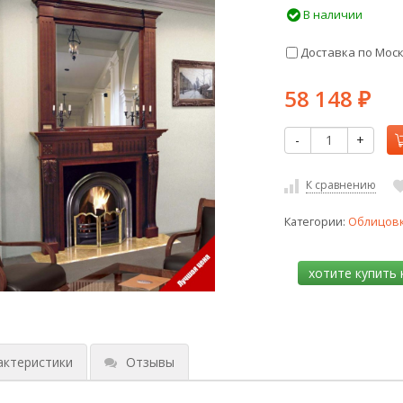
В наличии
Доставка по Мос
58 148
₽
-
+
К сравнению
Категории:
Облицов
актеристики
Отзывы