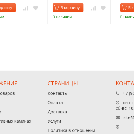
орзину
В корзину
В 
ии
В наличии
В нали
ЖЕНИЯ
СТРАНИЦЫ
КОНТ
товаров
Контакты
+7 (9
Оплата
пн-пт:
сб-вс: 10
х
Доставка
site@
тивных каминах
Услуги
Политика в отношении