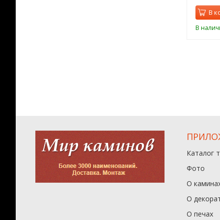
орзину
В корзину
В к
ии
В наличии
В налич
ПРИЛО
Каталог 
Фото
О камина
О декора
О печах