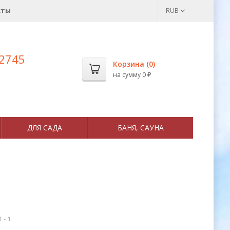
кты
RUB
 2745
Корзина (
0
)
на сумму
0
₽
ДЛЯ САДА
БАНЯ, САУНА
1 - 1