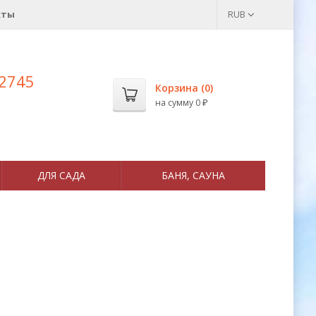
кты
RUB
 2745
Корзина (
0
)
на сумму
0
₽
ДЛЯ САДА
БАНЯ, САУНА