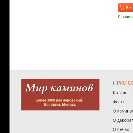
В к
В налич
ПРИЛО
Каталог 
Фото
О камина
О декора
О печах