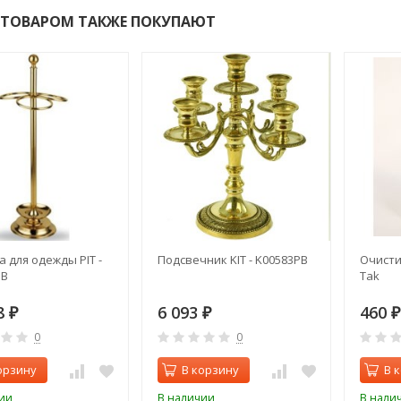
 ТОВАРОМ ТАКЖЕ ПОКУПАЮТ
 для одежды PIT -
Подсвечник KIT - K00583PB
Очисти
PB
Tak
8
6 093
460
₽
₽
₽
0
0
орзину
В корзину
В 
ии
В наличии
В нали