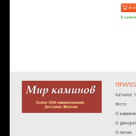
орзину
В корзину
В к
ии
В наличии
В налич
ПРИЛО
Каталог 
Фото
О камина
О декора
О печах