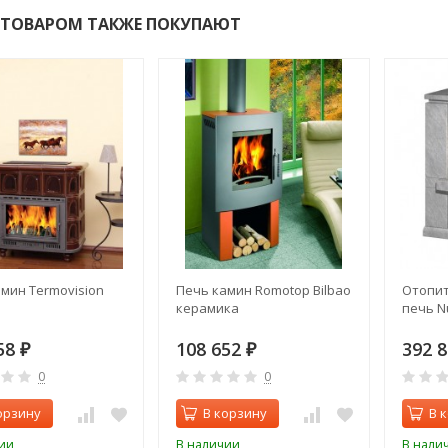
 ТОВАРОМ ТАКЖЕ ПОКУПАЮТ
мин Termovision
Печь камин Romotop Bilbao
Отопит
керамика
печь N
58
108 652
392 
₽
₽
0
0
орзину
В корзину
В 
ии
В наличии
В нали