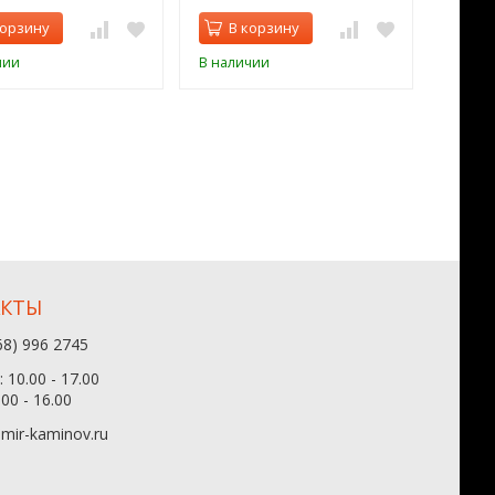
корзину
В корзину
В 
чии
В наличии
В нал
АКТЫ
68) 996 2745
 10.00 - 17.00
.00 - 16.00
mir-kaminov.ru