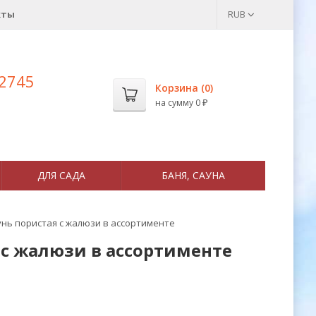
кты
RUB
 2745
Корзина (
0
)
на сумму
0
₽
ДЛЯ САДА
БАНЯ, САУНА
унь пористая с жалюзи в ассортименте
 с жалюзи в ассортименте