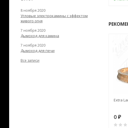
8 ноября 2020
Угловые электрокамины с эффектом
живого огня
РЕКОМЕ
7 ноября 2020
Дымоход для камина
7 ноября 2020
Дымоход для печи
Все записи
RANEK/10
Дымоход TONA с
Extra La
вентиляцией D=200L длина
6 м
28
73 982
0
₽
₽
₽
0
0