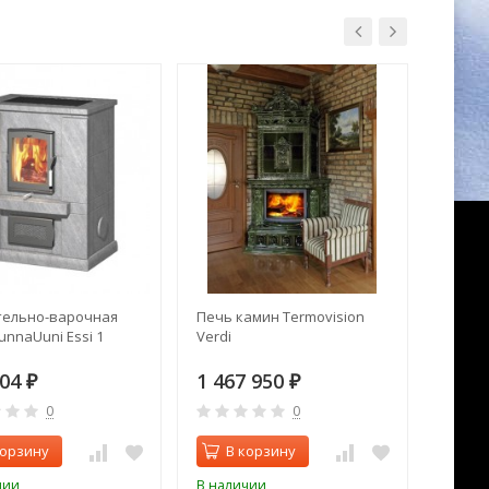
ельно-варочная
Печь камин Termovision
Печь к
unnaUuni Essi 1
Verdi
30
804
1 467 950
141 
₽
₽
0
0
корзину
В корзину
В 
чии
В наличии
В нал