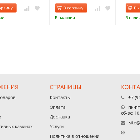
орзину
В корзину
В 
ии
В наличии
В нали
ЖЕНИЯ
СТРАНИЦЫ
КОНТ
товаров
Контакты
+7 (9
Оплата
пн-пт:
сб-вс: 10
х
Доставка
site@
тивных каминах
Услуги
Политика в отношении