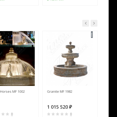
Horses MF 1002
Granite MF 1982
Cream 
1 015 520
391 
₽
0
0