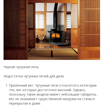
Приличный вес. Чугунные печи относятся к категории
тех, вес которых достаточно высокий. Однако,
поскольку такие модели имеют небольшие габариты,
вес не оказывает существенной нагрузки на стены и
перекрытия в доме.
Отсутствие контакта с водой. Нежелательно, чтобы
чугунная печь контактировала с водой. Особенно это
касается того случая, когда чугунная поверхность
нагрета до высокой температуры. При попадании воды
на горячую чугунную поверхность, она может
растрескаться и потерять свою герметичность.
Непереносимость сильных ударов. Чугун не переносит
агрессивного и неаккуратного воздействия. В случае
ударов на поверхность могут появиться царапины и
деформации.
Отличия печей с функцией
длительного горения
заключается в том, что они
имеют увеличенный
топливный отсек. Также,