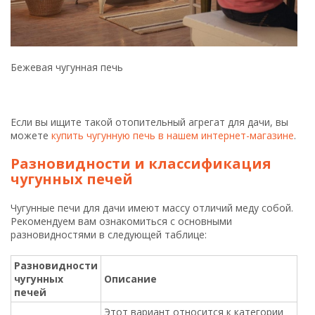
Разновидности
чугунных
Описание
печей
Этот вариант относится к категории
самых простых и бюджетных
отопительных агрегатов. Такие печи
из чугуна имеют простой функционал.
Кроме того, их основным
преимуществам относятся небольшие
Буржуйки
размеры, поэтому они подходят для
установки в помещениях с небольшой
площадью. Кроме того, буржуйки
славятся тем, что они быстро
нагреваются и способны быстро
отапливать как одно, так и несколько
смежных помещений.
Этот вариант чугунных дачных печей
является самым современным и
инновационным. Такие устройства как
печи-камины имеют высокую
мощность большой набор функций,
Печи-камины
стильный и современный дизайн. Печи-