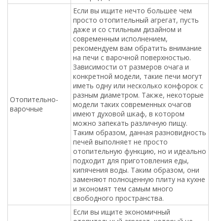
заменяют полноценную плиту на кухне
и экономят тем самым много
свободного пространства.
Если вы ищите экономичный
отопительный агрегат, который не
будет требовать постоянного
контроля за огнем, рекомендуем вам
обратить внимание на печи с функций
длительного горения. Их особенность
Длительного
заключается в том, что топливо,
горения
которое закладывается в топку не
просто прогорает, а постепенно
тлеет. Тем самым время горения
увеличивается до 12 часов. После
окончания горения, внутри топочного
отсека остается минимум сажи копоти
и прочих остатков от дров.
Помимо основных отличий и разновидностей чугунных
печей которые идеально подходят для дачи, современные
модели могут дополняться и другими полезными и
необходимыми функциями, среди которых:
Водяной контур. Такие печи относятся к категории