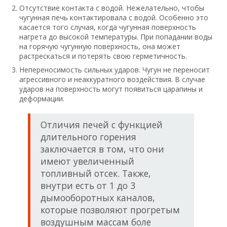
внутри есть от 1 до 3
дымооборотных каналов,
которые позволяют прогретым
воздушным массам боле
эффективно и равномерно
распределяться по всем
закуткам в помещении. Внутри
располагается вторая топочная
камера, дрова в которой не
просто прогорают, а мелено
тлеют, тем самым время
горения увеличивается в
несколько раз по сравнению с
обычной печью.
Покупая чугунную печь, обратите внимание на то, какие
топливо производитель рекомендуем использовать для
растопки. В некоторых случаях, помимо дров можно
использовать торф и покупные пеллеты. Также, очень