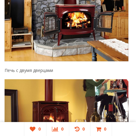
Печь в современном интерьере
Обзор на чугунную печь:
0
0
0
0