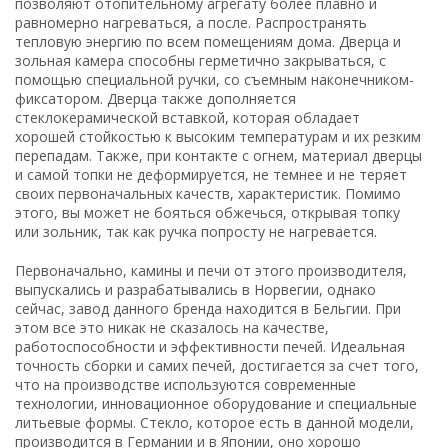
позволяют отопительному агрегату более плавно и
равномерно нагреваться, а после. Распространять
тепловую энергию по всем помещениям дома. Дверца и
зольная камера способны герметично закрываться, с
помощью специальной ручки, со съемным наконечником-
фиксатором. Дверца также дополняется
стеклокерамической вставкой, которая обладает
хорошей стойкостью к высоким температурам и их резким
перепадам. Также, при контакте с огнем, материал дверцы
и самой топки не деформируется, не темнее и не теряет
своих первоначальных качеств, характеристик. Помимо
этого, вы может не бояться обжечься, открывая топку
или зольник, так как ручка попросту не нагревается.
Первоначально, камины и печи от этого производителя,
выпускались и разрабатывались в Норвегии, однако
сейчас, завод данного бренда находится в Бельгии. При
этом все это никак не сказалось на качестве,
работоспособности и эффективности печей. Идеальная
точность сборки и самих печей, достигается за счет того,
что на производстве используются современные
технологии, инновационное оборудование и специальные
литьевые формы. Стекло, которое есть в данной модели,
производится в Германии и в Японии, оно хорошо