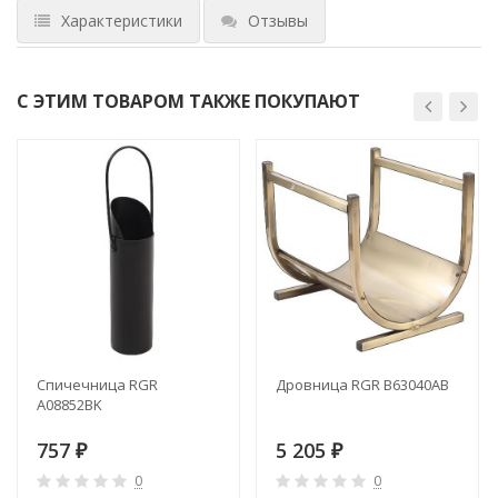
Характеристики
Отзывы
С ЭТИМ ТОВАРОМ ТАКЖЕ ПОКУПАЮТ
Спичечница RGR
Дровница RGR B63040AB
A08852BK
757
5 205
₽
₽
0
0