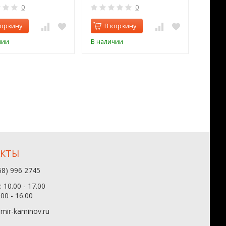
0
0
корзину
В корзину
В 
чии
В наличии
В нал
АКТЫ
68) 996 2745
 10.00 - 17.00
.00 - 16.00
mir-kaminov.ru