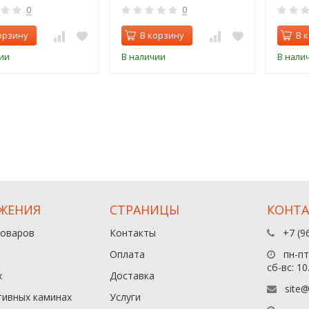
0
0
орзину
В корзину
В 
ии
В наличии
В нали
ЖЕНИЯ
СТРАНИЦЫ
КОНТ
товаров
Контакты
+7 (9
Оплата
пн-пт:
сб-вс: 10
х
Доставка
site@
тивных каминах
Услуги