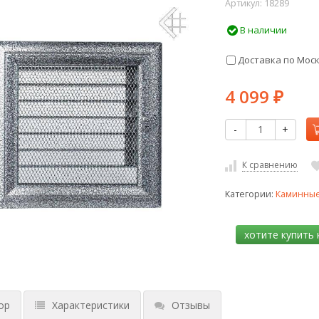
Артикул:
18289
В наличии
Доставка по Мос
4 099
₽
-
+
К сравнению
Категории:
Каминные
ор
Характеристики
Отзывы