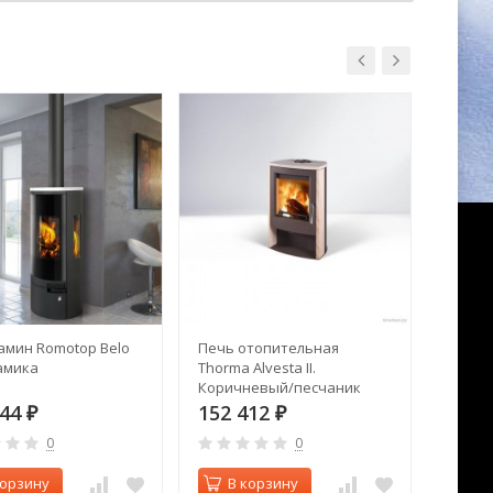
амин Romotop Belo
Печь отопительная
Печь 
амика
Thorma Alvesta II.
12 ке
Коричневый/песчаник
344
152 412
107 
₽
₽
0
0
корзину
В корзину
В 