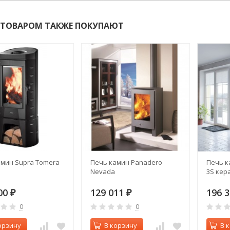
 ТОВАРОМ ТАКЖЕ ПОКУПАЮТ
амин Supra Tomera
Печь камин Panadero
Печь к
Nevada
3S кер
00
129 011
196 
₽
₽
0
0
орзину
В корзину
В 