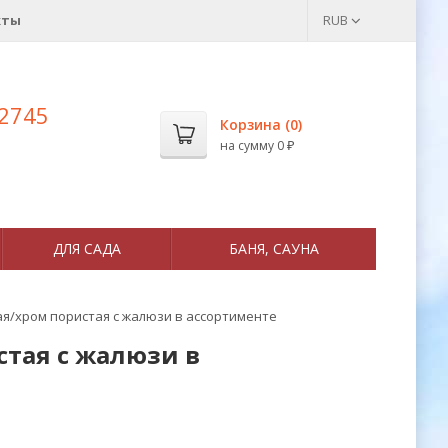
кты
RUB
 2745
Корзина (
0
)
на сумму
0
₽
ДЛЯ САДА
БАНЯ, САУНА
ая/хром пористая с жалюзи в ассортименте
стая с жалюзи в