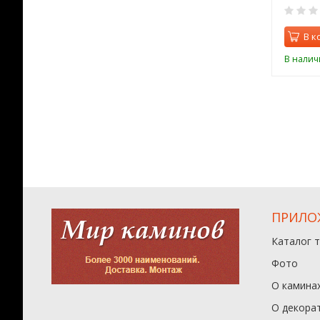
0
0
орзину
В корзину
В к
ии
В наличии
В налич
ПРИЛО
Каталог 
Фото
О камина
О декора