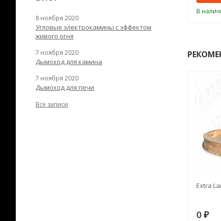
ии
В наличии
В налич
8 ноября 2020
Угловые электрокамины с эффектом
живого огня
7 ноября 2020
РЕКОМЕ
Дымоход для камина
7 ноября 2020
Дымоход для печи
Все записи
RANEK/10
Дымоход TONA с
Extra La
вентиляцией D=200L длина
6 м
28
73 982
0
₽
₽
₽