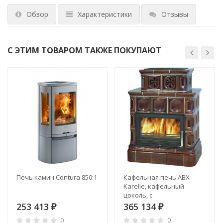
Обзор
Характеристики
Отзывы
С ЭТИМ ТОВАРОМ ТАКЖЕ ПОКУПАЮТ
Печь камин Contura 850:1
Кафельная печь ABX
Karelie, кафельный
цоколь, с
теплообменником
253 413
365 134
₽
₽
0
0