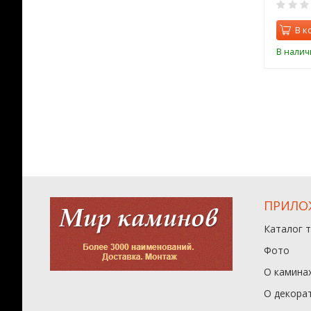
0
0
орзину
В корзину
В к
ии
В наличии
В налич
ПРИЛО
Каталог 
Фото
О камина
О декора