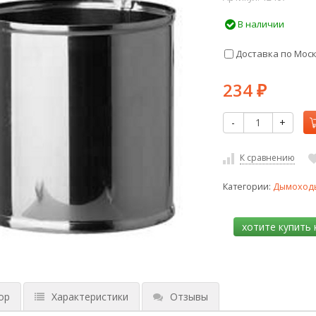
В наличии
Доставка по Мос
234
₽
-
+
К сравнению
Категории:
Дымоходы
ор
Характеристики
Отзывы