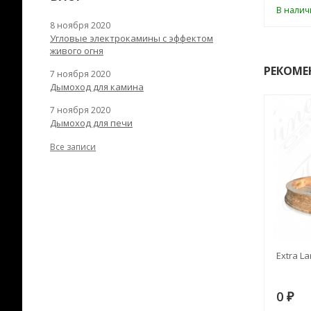
ии
В наличии
В налич
8 ноября 2020
Угловые электрокамины с эффектом
живого огня
РЕКОМЕ
7 ноября 2020
Дымоход для камина
7 ноября 2020
Дымоход для печи
Все записи
RANEK/10
Дымоход TONA с
Extra La
вентиляцией D=200L длина
6 м
28
73 982
0
₽
₽
₽