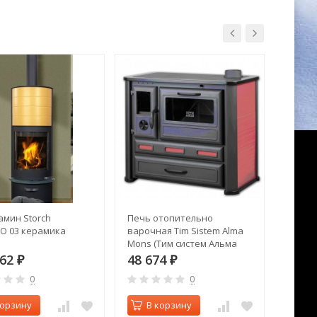
амин Storch
Печь отопительно
Печь к
 03 керамика
варочная Tim Sistem Alma
Skant
Mons (Тим систем Альма
Монс)
662
48 674
334 
₽
₽
0
0
корзину
В корзину
В 