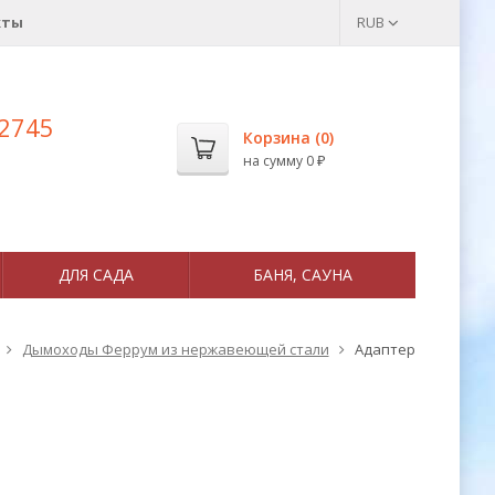
кты
RUB
 2745
Корзина (
0
)
на сумму
0
₽
ДЛЯ САДА
БАНЯ, САУНА
Дымоходы Феррум из нержавеющей стали
Адаптер