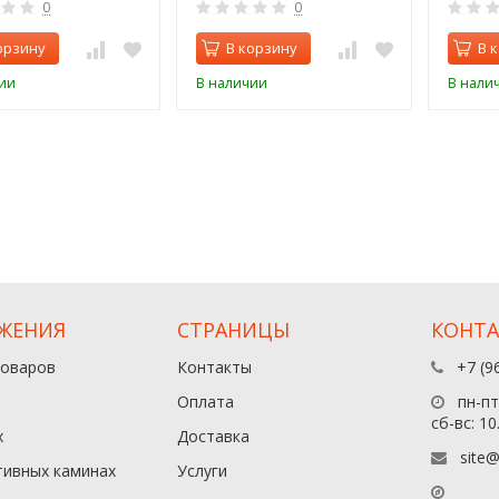
0
0
орзину
В корзину
В 
ии
В наличии
В нали
ЖЕНИЯ
СТРАНИЦЫ
КОНТ
товаров
Контакты
+7 (9
Оплата
пн-пт:
сб-вс: 10
х
Доставка
site@
тивных каминах
Услуги