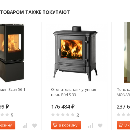
 ТОВАРОМ ТАКЖЕ ПОКУПАЮТ
мин Scan 56-1
Отопительная чугунная
Печь к
печь Efel S 33
MONARO
99
176 484
237 
₽
₽
0
0
орзину
В корзину
В 