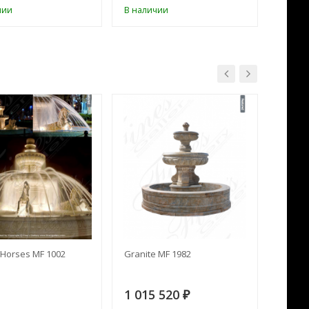
чии
В наличии
В нал
Horses MF 1002
Granite MF 1982
Cream 
1 015 520
391 
₽