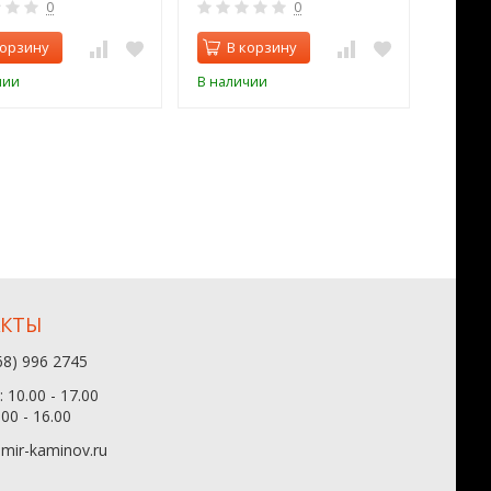
0
0
корзину
В корзину
В 
чии
В наличии
В нал
АКТЫ
68) 996 2745
 10.00 - 17.00
.00 - 16.00
mir-kaminov.ru