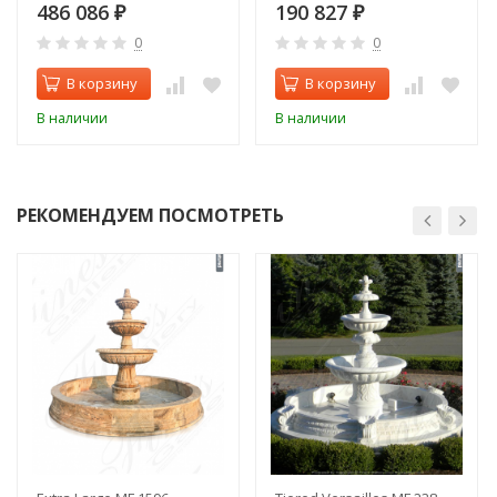
Либерти)
486 086
190 827
₽
₽
0
0
В корзину
В корзину
В наличии
В наличии
РЕКОМЕНДУЕМ ПОСМОТРЕТЬ