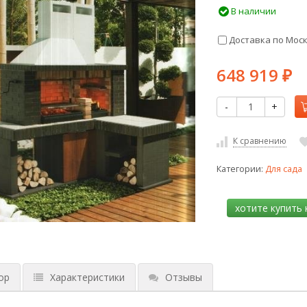
В наличии
Доставка по Мос
648 919
₽
-
+
К сравнению
Категории:
Для сада
ор
Характеристики
Отзывы