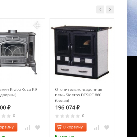
мин Kratki Koza K9
Отопительно-варочная
Отопи
 дверцы)
печь Sideros DESIRE 860
печь S
(белая)
(French
300
196 074
86 9
₽
₽
0
0
корзину
В корзину
В 
чии
В наличии
В нал