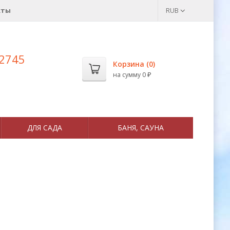
кты
RUB
 2745
Корзина (
0
)
на сумму
0
₽
ДЛЯ САДА
БАНЯ, САУНА