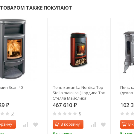
 ТОВАРОМ ТАКЖЕ ПОКУПАЮТ
мин Scan 40
Печь камин La Nordica Top
Печь ка
Stella maiolica (Нордика Топ
(декор
Стелла Майолика)
29
467 610
102 
₽
₽
0
0
орзину
В корзину
В 
ии
В наличии
В нали