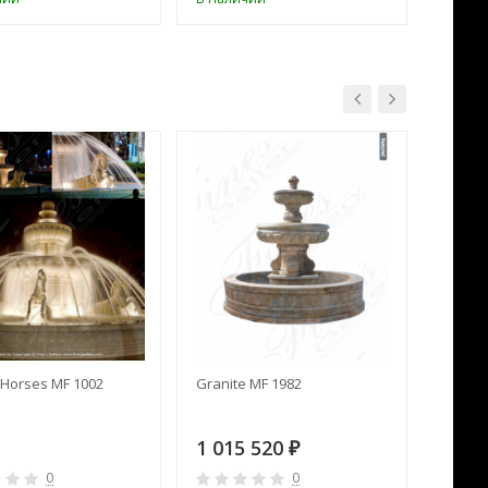
Horses MF 1002
Granite MF 1982
Cream 
1 015 520
391 
₽
0
0