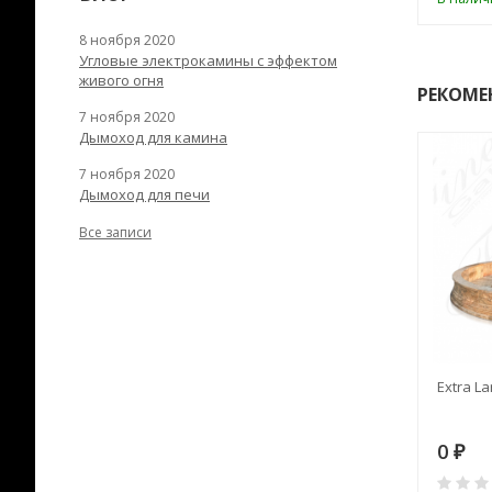
8 ноября 2020
Угловые электрокамины с эффектом
живого огня
РЕКОМЕ
7 ноября 2020
Дымоход для камина
7 ноября 2020
Дымоход для печи
Все записи
RANEK/10
Дымоход TONA с
Extra La
вентиляцией D=200L длина
6 м
28
73 982
0
₽
₽
₽
0
0