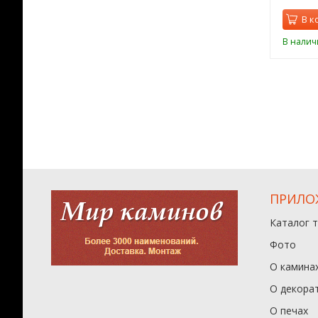
орзину
В корзину
В к
ии
В наличии
В налич
ПРИЛО
Каталог 
Фото
О камина
О декора
О печах