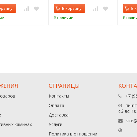
орзину
В корзину
В 
ии
В наличии
В нали
ЖЕНИЯ
СТРАНИЦЫ
КОНТ
товаров
Контакты
+7 (9
Оплата
пн-пт:
сб-вс: 10
х
Доставка
site@
тивных каминах
Услуги
Политика в отношении