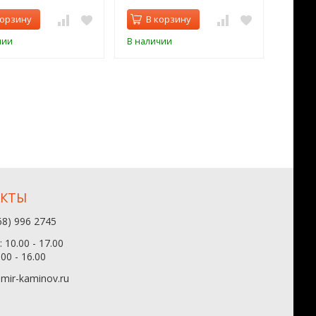
корзину
В корзину
В 
чии
В наличии
В нал
АКТЫ
68) 996 2745
 10.00 - 17.00
.00 - 16.00
mir-kaminov.ru