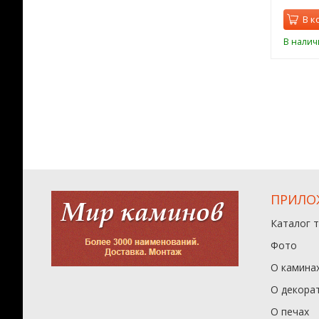
орзину
В корзину
В к
ии
В наличии
В налич
ПРИЛО
Каталог 
Фото
О камина
О декора
О печах