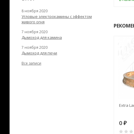
8 ноября 2020
Угловые электрокамины с эффектом
живого огня
РЕКОМЕ
7 ноября 2020
Дымоход для камина
7 ноября 2020
Дымоход для печи
Все записи
RANEK/10
Дымоход TONA с
Extra La
вентиляцией D=200L длина
6 м
28
73 982
0
₽
₽
₽
0
0