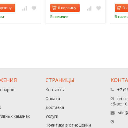
орзину
В корзину
В 
ии
В наличии
В нали
ЖЕНИЯ
СТРАНИЦЫ
КОНТ
товаров
Контакты
+7 (9
Оплата
пн-пт:
сб-вс: 10
х
Доставка
site@
тивных каминах
Услуги
Политика в отношении