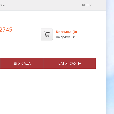
кты
RUB
 2745
Корзина (
0
)
на сумму
0
₽
ДЛЯ САДА
БАНЯ, САУНА