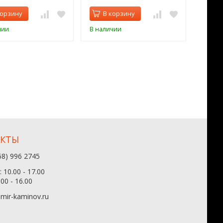
корзину
В корзину
В 
чии
В наличии
В нал
АКТЫ
68) 996 2745
 10.00 - 17.00
.00 - 16.00
mir-kaminov.ru