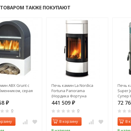
 ТОВАРОМ ТАКЖЕ ПОКУПАЮТ
мин ABX Grunt с
Печь камин La Nordica
Печь к
бменником, серая
Fortuna Panorama
Super J
(Нордика Фортуна
Супер 
Панорама)
58
441 509
72 7
₽
₽
0
0
орзину
В корзину
В 
ии
В наличии
В нали