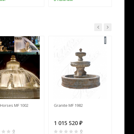
Horses MF 1002
Granite MF 1982
Cream 
1 015 520
391 
₽
0
0