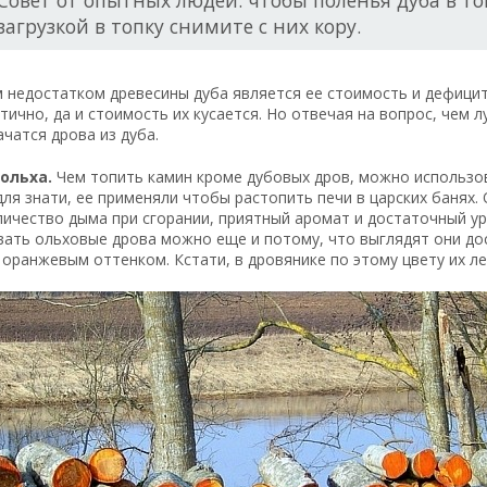
Совет от опытных людей: чтобы поленья дуба в т
загрузкой в топку снимите с них кору.
 недостатком древесины дуба является ее стоимость и дефици
ично, да и стоимость их кусается. Но отвечая на вопрос, чем 
ачатся дрова из дуба.
ольха.
Чем топить камин кроме дубовых дров, можно использов
ля знати, ее применяли чтобы растопить печи в царских банях
личество дыма при сгорании, приятный аромат и достаточный у
ать ольховые дрова можно еще и потому, что выглядят они дос
оранжевым оттенком. Кстати, в дровянике по этому цвету их ле