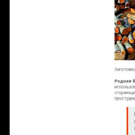
Заготовка
Родная 
использов
сгорающе
простудн