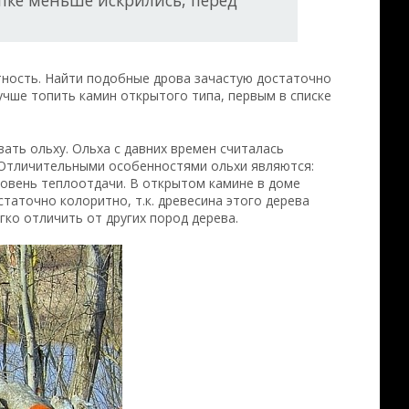
опке меньше искрились, перед
тность. Найти подобные дрова зачастую достаточно
лучше топить камин открытого типа, первым в списке
ать ольху. Ольха с давних времен считалась
. Отличительными особенностями ольхи являются:
ровень теплоотдачи. В открытом камине в доме
таточно колоритно, т.к. древесина этого дерева
гко отличить от других пород дерева.