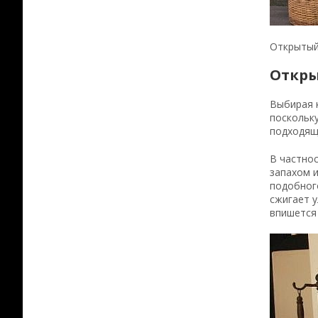
Открытый
Откры
Выбирая к
поскольк
подходящи
В частнос
запахом и
подобного
сжигает у
впишется