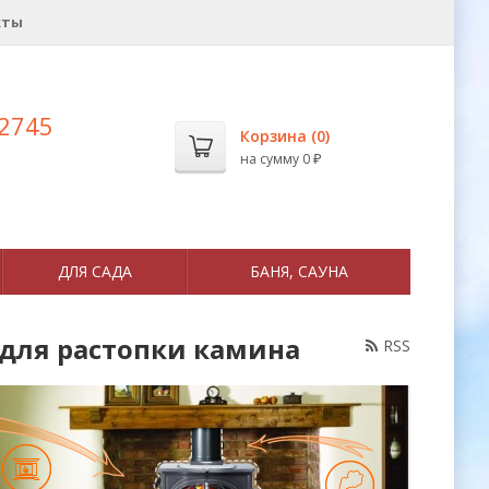
кты
 2745
Корзина (
0
)
на сумму
0
₽
ДЛЯ САДА
БАНЯ, САУНА
 для растопки камина
RSS