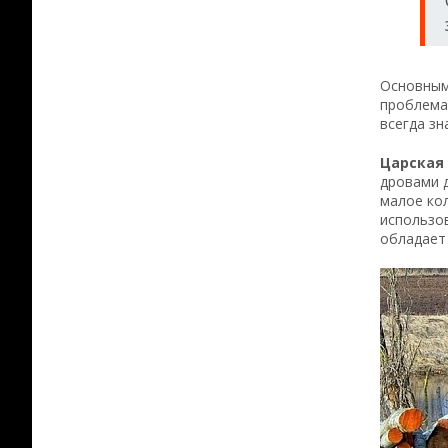
Основным
проблемат
всегда зн
Царская 
дровами д
малое ко
использов
обладает 