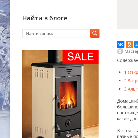
Найти в блоге
Масте
Содержан
1
Откр
2
Закр
3
Альт
Домашни
большинс
настояще
какие дро
В этой ст
разные по