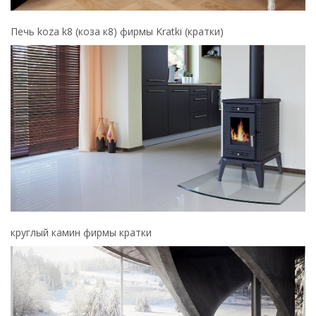
Печь koza k8 (коза к8) фирмы Kratki (кратки)
круглый камин фирмы кратки