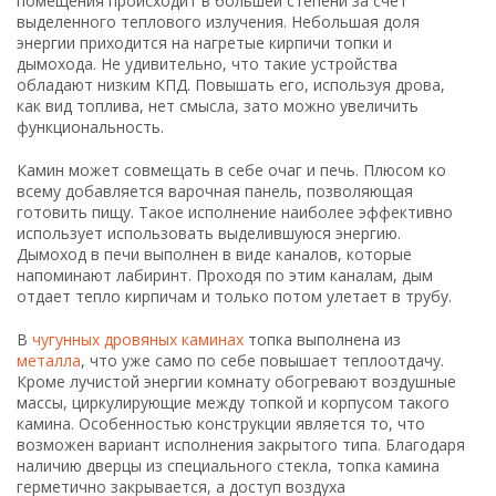
помещения происходит в большей степени за счет
выделенного теплового излучения. Небольшая доля
энергии приходится на нагретые кирпичи топки и
дымохода. Не удивительно, что такие устройства
обладают низким КПД. Повышать его, используя дрова,
как вид топлива, нет смысла, зато можно увеличить
функциональность.
Камин может совмещать в себе очаг и печь. Плюсом ко
всему добавляется варочная панель, позволяющая
готовить пищу. Такое исполнение наиболее эффективно
использует использовать выделившуюся энергию.
Дымоход в печи выполнен в виде каналов, которые
напоминают лабиринт. Проходя по этим каналам, дым
отдает тепло кирпичам и только потом улетает в трубу.
В
чугунных дровяных каминах
топка выполнена из
металла
, что уже само по себе повышает теплоотдачу.
Кроме лучистой энергии комнату обогревают воздушные
массы, циркулирующие между топкой и корпусом такого
камина. Особенностью конструкции является то, что
возможен вариант исполнения закрытого типа. Благодаря
наличию дверцы из специального стекла, топка камина
герметично закрывается, а доступ воздуха