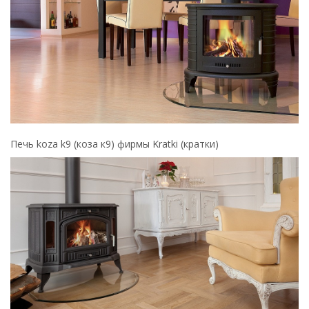
Печь koza k9 (коза к9) фирмы Kratki (кратки)