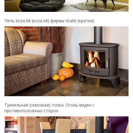
Печь koza k8 (коза к8) фирмы Kratki (кратки)
Туннельная (сквозная) топка. Огонь виден с
противоположных сторон