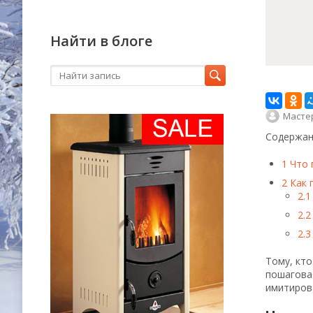
Найти в блоге
Масте
Содержан
1
Что 
2
Как 
2.1
2.2
2.3
Тому, кто
пошаговая
имитирова