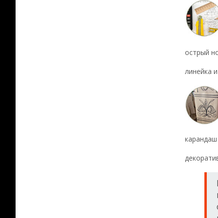
острый н
линейка и
карандаш 
декоратив