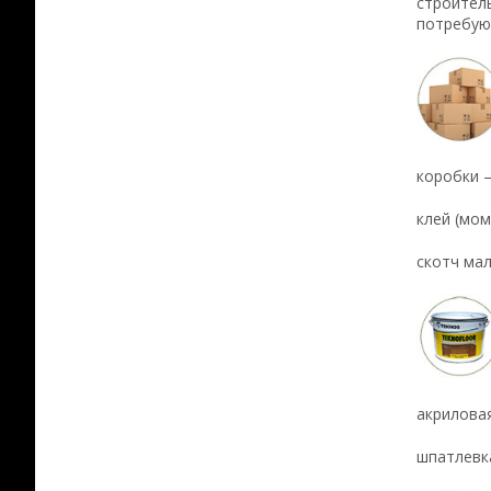
строител
потребую
коробки 
клей (мом
скотч мал
акриловая
шпатлевка