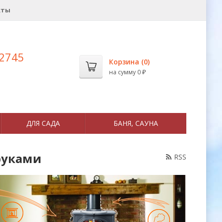
кты
 2745
Корзина (
0
)
на сумму
0
₽
ДЛЯ САДА
БАНЯ, САУНА
руками
RSS