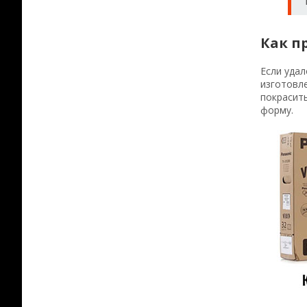
Как п
Если удал
изготовле
покрасить
форму.