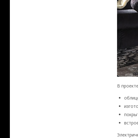
В проект
облиц
изгот
покры
встрое
Электрич