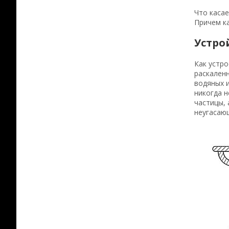
Что касае
Причем к
Устро
Как устро
раскаленн
водяных 
никогда 
частицы, 
неугасаю