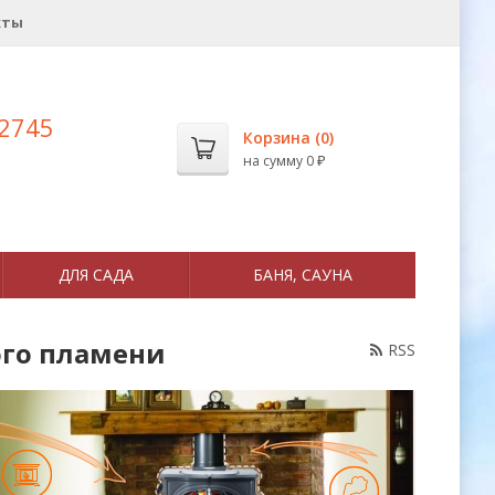
кты
 2745
Корзина (
0
)
на сумму
0
₽
ДЛЯ САДА
БАНЯ, САУНА
ого пламени
RSS