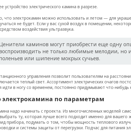
е устройство электрического камина в разрезе.
, что электрокамин можно использовать и летом — для украшен
учаться не будет. Если у вас сухой воздух в помещении, некот
средством воздействия ультразвука.
Ценители каминов могут приобрести еще одну оп
воспроизводить не только любимые мелодии, но и
поленьев или шипение мокрых сучьев.
танционного управления позволит пользователям на расстояни
ключается теплый свет. Ассортимент электрических очагов пос
 идти в ногу со временем, постоянно придумывают что-нибудь 
 электрокамина по параметрам
ина надо начинать с проекта. Из многочисленных моделей само
выбрать ту, которая лучше всего подходит именно для вашего 
вид прибора, подумать о том, чтобы мощность теплового излу
оводки и системы защиты от перегрузки. Подчас для питания э