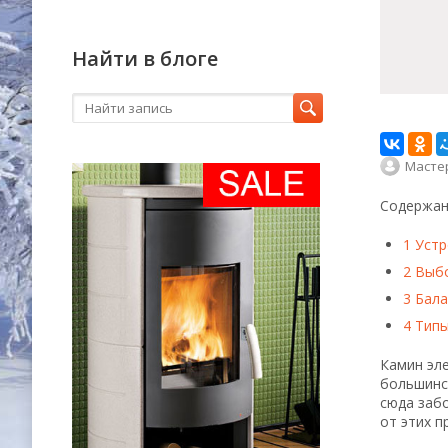
Найти в блоге
Масте
Содержан
1
Устр
2
Выбо
3
Бала
4
Типы
Камин эл
большинс
сюда забо
от этих п