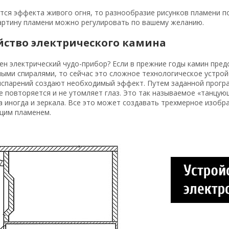
тся эффекта живого огня, то разнообразие рисунков пламени п
артину пламени можно регулировать по вашему желанию.
йство электрического камина
ен электрический чудо-прибор? Если в прежние годы камин пре
ыми спиралями, то сейчас это сложное технологическое устро
испарений создают необходимый эффект. Путем заданной прогр
не повторяется и не утомляет глаз. Это так называемое «танц
а иногда и зеркала. Все это может создавать трехмерное изоб
щим пламенем.