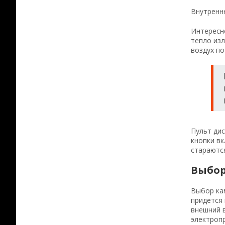
Внутренне
Интересно
тепло изл
воздух по
Пульт дис
кнопки в
стараются
Выбор
Выбор кам
придется 
внешний 
электропр