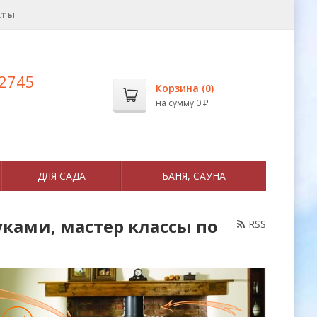
кты
 2745
Корзина (
0
)
на сумму
0
₽
ДЛЯ САДА
БАНЯ, САУНА
ками, мастер классы по
RSS