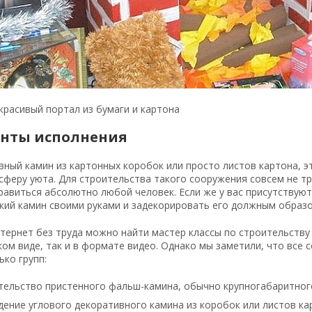
расивый портал из бумаги и картона
нты исполнения
ный камин из картонных коробок или просто листов картона, э
феру уюта. Для строительства такого сооружения совсем не тр
авиться абсолютно любой человек. Если же у вас присутствуют
ий камин своими руками и задекорировать его должным образом
тернет без труда можно найти мастер классы по строительству 
ом виде, так и в формате видео. Однако мы заметили, что все
ько групп:
тельство пристенного фальш-камина, обычно крупногабаритног
ение углового декоративного камина из коробок или листов ка