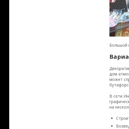
Большой к
Вариа
Декоратив
дом атмос
может спр
бутафорск
В сети Ин
графическ
на нескол
Строи
Возвед