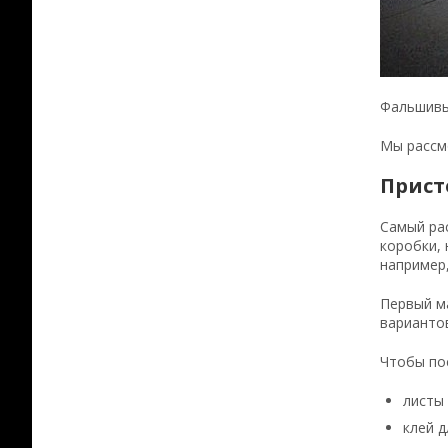
Фальшивы
Мы рассмо
Прист
Самый ра
коробки, 
например
Первый ма
вариантов
Чтобы по
листы
клей д