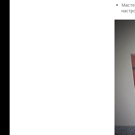
Мастер
настро