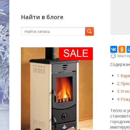
Найти в блоге
Масте
Содержан
1
Вари
2
Прис
3
Угло
4
Рожд
Тепло и у
становитс
городски
имитирую