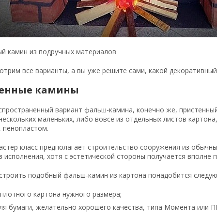
й камин из подручных материалов
трим все варианты, а вы уже решите сами, какой декоративный
енные камины
спространенный вариант фальш-камина, конечно же, пристенны
нескольких маленьких, либо вовсе из отдельных листов картон
, пенопластом.
стер класс предполагает строительство сооружения из обычных
 исполнения, хотя с эстетической стороны получается вполне 
строить подобный фальш-камин из картона понадобится следую
 плотного картона нужного размера;
ля бумаги, желательно хорошего качества, типа Момента или П