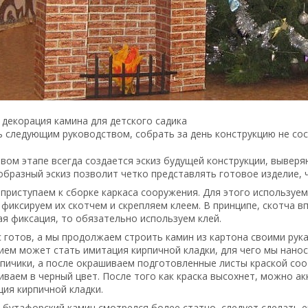
декорация камина для детского садика
 следующим руководством, собрать за день конструкцию не сос
вом этапе всегда создается эскиз будущей конструкции, вывер
бразный эскиз позволит четко представлять готовое изделие, 
приступаем к сборке каркаса сооружения. Для этого используе
 фиксируем их скотчем и скрепляем клеем. В принципе, скотча 
я фиксация, то обязательно используем клей.
 готов, а мы продолжаем строить камин из картона своими рук
ем может стать имитация кирпичной кладки, для чего мы нанос
рпичики, а после окрашиваем подготовленные листы краской со
ваем в черный цвет. После того как краска высохнет, можно ак
ия кирпичной кладки.
бутафорский камин смотрелся более статно, следует сделать е