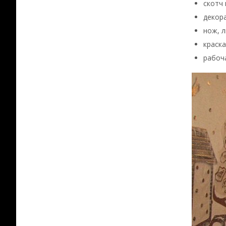
скотч 
декора
нож, л
краска
рабоча