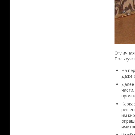
Отличная 
Пользуясь
На пер
Даже о
Далее 
части,
прочна
Каркас
решени
им ки
окраши
имитац
Чтобы 