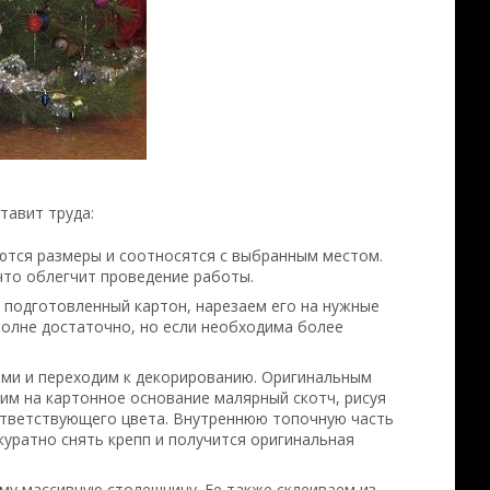
тавит труда:
яются размеры и соотносятся с выбранным местом.
что облегчит проведение работы.
м подготовленный картон, нарезаем его на нужные
вполне достаточно, но если необходима более
ами и переходим к декорированию. Оригинальным
им на картонное основание малярный скотч, рисуя
ответствующего цвета. Внутреннюю топочную часть
куратно снять крепп и получится оригинальная
му массивную столешницу. Ее также склеиваем из