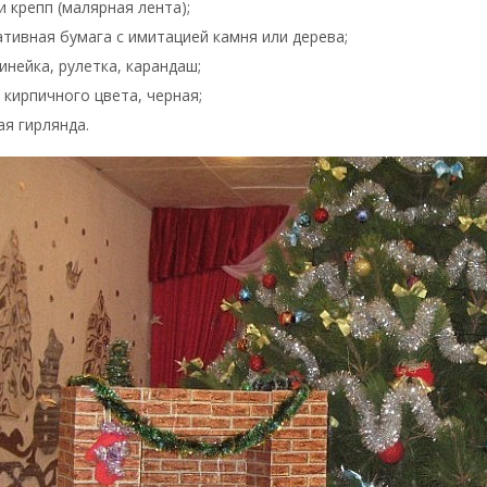
и крепп (малярная лента);
тивная бумага с имитацией камня или дерева;
инейка, рулетка, карандаш;
 кирпичного цвета, черная;
я гирлянда.