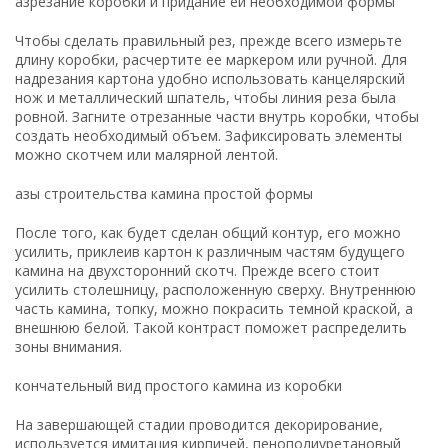
азрезание коробки и придание ей необходимой формы
Чтобы сделать правильный рез, прежде всего измерьте
длину коробки, расчертите ее маркером или ручной. Для
надрезания картона удобно использовать канцелярский
нож и металлический шпатель, чтобы линия реза была
ровной. Загните отрезанные части внутрь коробки, чтобы
создать необходимый объем. Зафиксировать элементы
можно скотчем или малярной лентой.
азы строительства камина простой формы
После того, как будет сделан общий контур, его можно
усилить, приклеив картон к различным частям будущего
камина на двухсторонний скотч. Прежде всего стоит
усилить столешницу, расположенную сверху. Внутреннюю
часть камина, топку, можно покрасить темной краской, а
внешнюю белой. Такой контраст поможет распределить
зоны внимания.
кончательный вид простого камина из коробки
На завершающей стадии проводится декорирование,
используется имитация кирпичей, пенополиуретановый