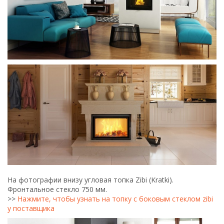
На фотографии внизу угловая топка Zibi (Kratki).
Фронтальное стекло 750 мм.
>>
Нажмите, чтобы узнать на топку с боковым стеклом zibi
у поставщика
Ниже встроенная топка Zuzia (Kratki).
>>
Перейти на карточку товара и купить