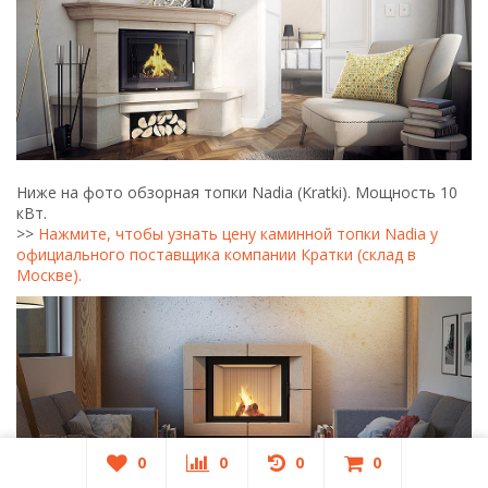
0
0
0
0