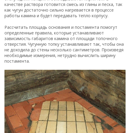
Постамент для углового камина
Установка топки
В самом сердце камина температура достигает
максимальных значений. Все материалы, которые
находятся в непосредственной близости к топке, должны
иметь свойства жаропрочности и огнеупорности. На
постамент кладется плита, сделанная из керамогранита.
Этот материал выдерживает необходимую температуру и
при этом не подвергается деформации.
Плита должна быть