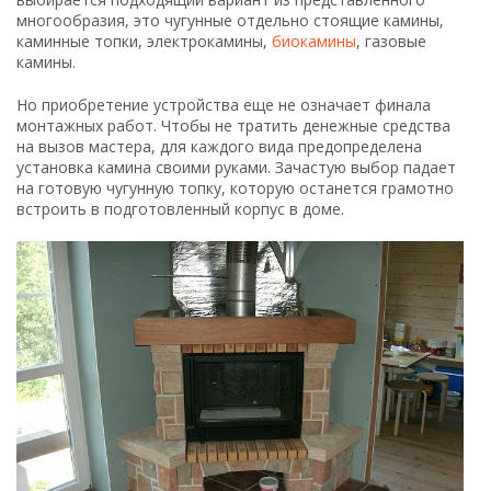
Возведение домашнего очага
Основание
Некоторые модели отдельно стоящих газовых каминов
или электрических каминов-комплектов не требуют
укрепления напольного покрытия. Вследствие своей
малой массы они могут устанавливаться в многоэтажных
домах. Необходимо предварительно рассчитать нагрузку,
приходящуюся на единичную площадь и ознакомиться с
техническими характеристиками перекрытия дома.
Чугунная
топка
будет встроена в кирпичный корпус, а
значит, масса нашей конструкции потребует надежного