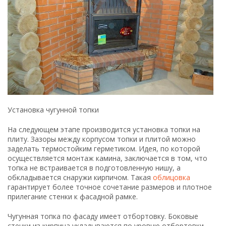
обкладывается снаружи кирпичом. Такая
облицовка
гарантирует более точное сочетание размеров и плотное
прилегание стенки к фасадной рамке.
Чугунная топка по фасаду имеет отбортовку. Боковые
стенки из кирпича укладываются по уровню отбортовки,
оставляя до стенок топки некоторый зазор. Плотное
прилегание облицовки к несущей стене обеспечивается
гипсовой штукатуркой.
После того как сверху корпуса топки окажется 2 ряда
кладки, производится перекрытие. Оно может быть
выполнено из такой же керамогранитной сплошной плиты
с вырезом для дымохода. Площадь плит должна
превосходить площадь корпуса. Выступающие части
плиты будут образовывать каминную полку. Полка
является функциональной частью, на нее можно
поставить легкие предметы для декорации.
Возведение дымохода
Предварительно нужно представить себе общую картину
обустроенного дымохода. В принципе, отвод
дыма
из
чугунной топки осуществляется через металлическую