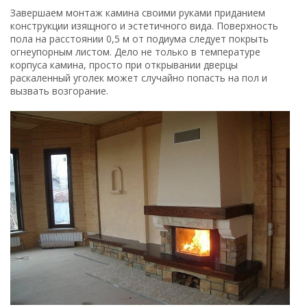
Строительство домашнего очага завершено
Сам подиум в нижней своей части декорируется
керамикой или искусственным камнем. Эти материалы для
отделки выполнены в виде плитки, поэтому с ее
креплением на стенках портала проблем возникать не
должно. Если на этапе строительства предусмотреть
наличие защитной решетки перед дверцей очага, то
полученное декоративное ограждение подчеркнет
приверженность конструкции к винтажному стилю,
сделает камин более изящным и аристократическим.
Корпус дымохода перед отделкой придется
предварительно подготовить. Все стыки листов
гипсокартона обрабатываются шпатлевкой. В местах
крепления листов шляпки саморезов должны быть
утоплены, а углубления заделываются шпателем.