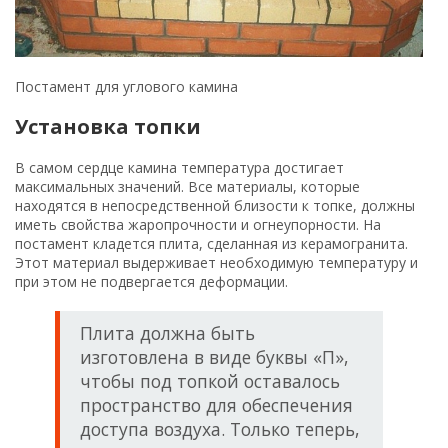
изготовлена в виде буквы «П»,
чтобы под топкой оставалось
пространство для обеспечения
доступа воздуха. Только теперь,
в отличие от постамента,
открытая часть должна быть
обращена к стене.
Боковые торцы плиты, прилегающие к несущей стене,
заглубляются в нее. Для фиксации нужно использовать
специальный клей для каминов.
В некоторых статьях, которые рассказывают о том, как
правильно установить камин, встречаются идеи создания
вертикальных калориферных каналов. По ним движется
воздух, прогреваясь от стенок топки. Если вы выберете
подобный вариант, то следует учесть, что каминная плита
перекроет этот канал, поэтому придется применять
некоторые дополнительные меры. В нашем случае модель
считается достаточно упрощенной.