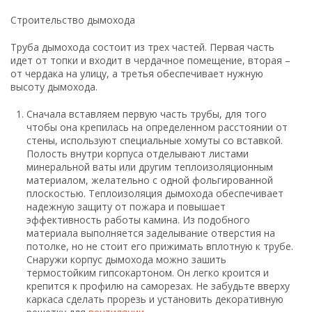
потолке, но не стоит его прижимать вплотную к трубе.
Снаружи корпус дымохода можно зашить
термостойким гипсокартоном. Он легко кроится и
крепится к профилю на саморезах. Не забудьте вверху
каркаса сделать прорезь и установить декоративную
решетку для
вентиляции
.
Вторая часть трубы тоже закрыта каркасом.
Выполняется он по аналогичной технологии. Место
сочленения двух труб следует обработать
специальным жаропрочным клеем. Вентиляционное
отверстие в корпусе дымохода на чердаке
выполняется внизу.
Установка третьей части требует особого внимания.
Если провести некачественное уплотнение при
прохождении трубы через кровлю, то протекание
крыши во время дождя или таяния снега обеспечено. В
качестве герметизирующего вещества можно
использовать битумные мастики. Уплотнитель не
только препятствует попаданию воды в чердачное
помещение, но и служит изоляционной защитой
кровли.