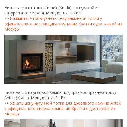
>>
Узнать цену чугунной топки для дровяного камина Antek
у официального дилера компании Кратки с доставкой из
Москвы.
Ниже на фото обзорная топки Nadia (Kratki). Мощность 10
кВт.
>>
Нажмите, чтобы узнать цену каминной топки Nadia у
официального поставщика компании Кратки (склад в
Москве).