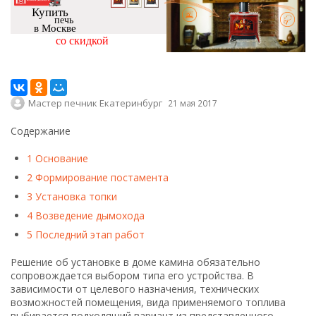
Решение об установке в доме камина обязательно
сопровождается выбором типа его устройства. В
зависимости от целевого назначения, технических
возможностей помещения, вида применяемого топлива
выбирается подходящий вариант из представленного
многообразия, это чугунные отдельно стоящие камины,
каминные топки, электрокамины,
биокамины
, газовые
камины.
Но приобретение устройства еще не означает финала
монтажных работ. Чтобы не тратить денежные средства
на вызов мастера, для каждого вида предопределена
установка камина своими руками. Зачастую выбор падает
на готовую чугунную топку, которую останется грамотно
встроить в подготовленный корпус в доме.