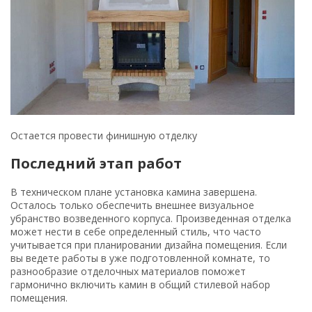
учитывается при планировании дизайна помещения. Если
вы ведете работы в уже подготовленной комнате, то
разнообразие отделочных материалов поможет
гармонично включить камин в общий стилевой набор
помещения.
Завершаем монтаж камина своими руками приданием
конструкции изящного и эстетичного вида. Поверхность
пола на расстоянии 0,5 м от подиума следует покрыть
огнеупорным листом. Дело не только в температуре
корпуса камина, просто при открывании дверцы
раскаленный уголек может случайно попасть на пол и
вызвать возгорание.