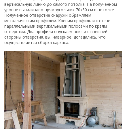
Строительство дымохода
Труба дымохода состоит из трех частей. Первая часть
идет от топки и входит в чердачное помещение, вторая –
от чердака на улицу, а третья обеспечивает нужную
высоту дымохода.
Сначала вставляем первую часть трубы, для того
чтобы она крепилась на определенном расстоянии от
стены, используют специальные хомуты со вставкой.
Полость внутри корпуса отделывают листами
минеральной ваты или другим теплоизоляционным
материалом, желательно с одной фольгированной
плоскостью. Теплоизоляция дымохода обеспечивает
надежную защиту от пожара и повышает
эффективность работы камина. Из подобного
материала выполняется заделывание отверстия на