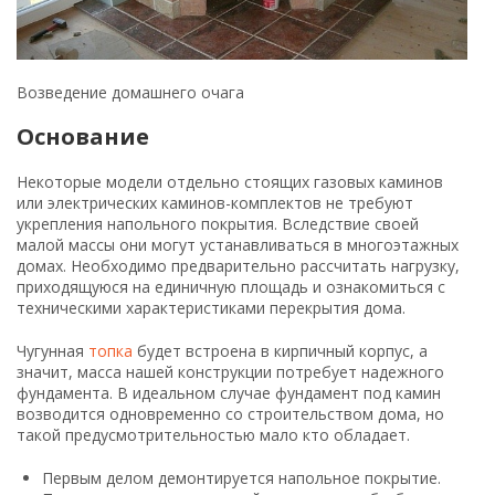
фундамента. В идеальном случае фундамент под камин
возводится одновременно со строительством дома, но
такой предусмотрительностью мало кто обладает.
Первым делом демонтируется напольное покрытие.
Поднимаются полы на такой площади, чтобы было
удобно проводить работы. Необходимо выкопать
котлован, размеры которого будут на 30 см больше
корпуса камина с каждой стороны, кроме прилегающей
к стене.
Заливку фундамента выполняют с использованием
армирующих элементов. Если грунт влажный, то
рекомендуется использовать каменный бут. Послойно
заливая фундамент, доводят его до уровня пола.
После застывания раствора поверхность фундамента
накрывается гидроизоляционным материалом и
производится кладка двух рядов кирпичного основания
будущего камина. Его уровень необходимо довести до
строгого горизонтального состояния.