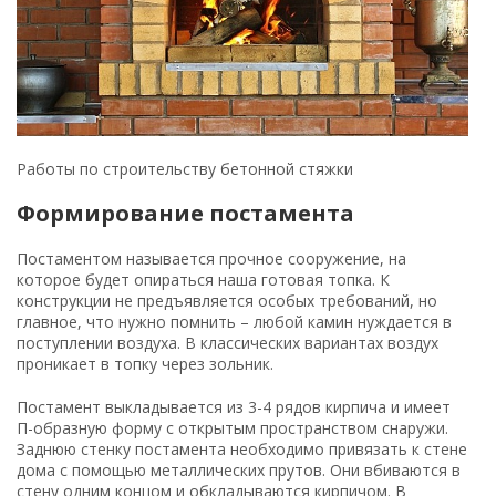
Постамент выкладывается из 3-4 рядов кирпича и имеет
П-образную форму с открытым пространством снаружи.
Заднюю стенку постамента необходимо привязать к стене
дома с помощью металлических прутов. Они вбиваются в
стену одним концом и обкладываются кирпичом. В
качестве раствора готовится смесь из глины и песка, так
как чугун достаточно сильно нагревается в процессе
работы камина и будет передавать тепло корпусу.
Рассчитать площадь основания и постамента помогут
определенные правила, которые устанавливают
зависимость габаритов камина от площади топочного
отверстия. Чугунную топку устанавливают так, чтобы она
не доходила до стены несколько сантиметров. Произведя
необходимые измерения, нетрудно вычислить ширину
постамента.