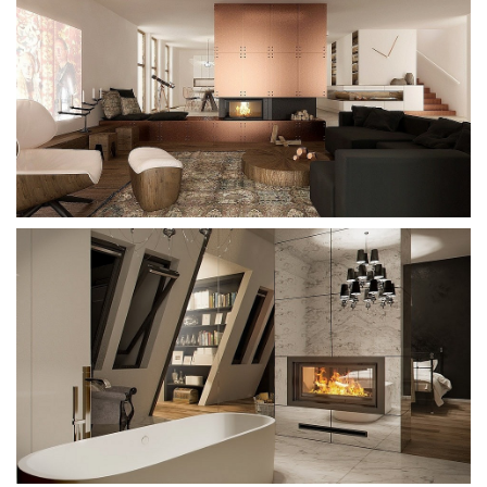
Ниже на фото топка franek (Kratki) с отделкой из
натурального камня. Мощность 10 кВт.
>>
Нажмите, чтобы узнать цену каминной топки у
официального поставщика компании Кратки с доставкой из
Москвы.
Ниже на фото угловой камин под призмообразную топку
Antek (Kratki). Мощность 10 кВт.