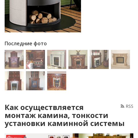
монтаж камина, тонкости
установки каминной системы
Купить
печь
в Москве
со скидкой
Мастер печник Екатеринбург
21 мая 2017
Содержание
1
Основание
2
Формирование постамента
3
Установка топки
4
Возведение дымохода
5
Последний этап работ