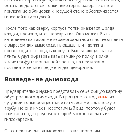
трубу. Но она имеет неэстетичный вид, поэтому будет
спрятана под корпусом, который можно сделать из
гипсокартона.
От отверстия для дымохода в топке проводим
вертикальную линию до самого потолка. На полученном
уровне выпиливаем прямоугольник 70х50 см в потолке.
Полученное отверстие снаружи обрамляем
металлическим профилем. Крепим профиль и к стене
параллельными вертикальными полосами по краям
отверстия. Два профиля опускаем вниз и с внешней
стороны отверстия. вы, наверное, догадались, что
осуществляется сборка каркаса.