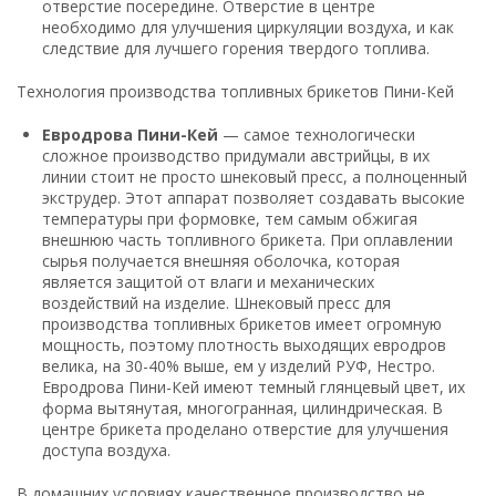
отверстие посередине. Отверстие в центре
необходимо для улучшения циркуляции воздуха, и как
следствие для лучшего горения твердого топлива.
Технология производства топливных брикетов Пини-Кей
Евродрова Пини-Кей
— самое технологически
сложное производство придумали австрийцы, в их
линии стоит не просто шнековый пресс, а полноценный
экструдер. Этот аппарат позволяет создавать высокие
температуры при формовке, тем самым обжигая
внешнюю часть топливного брикета. При оплавлении
сырья получается внешняя оболочка, которая
является защитой от влаги и механических
воздействий на изделие. Шнековый пресс для
производства топливных брикетов имеет огромную
мощность, поэтому плотность выходящих евродров
велика, на 30-40% выше, ем у изделий РУФ, Нестро.
Евродрова Пини-Кей имеют темный глянцевый цвет, их
форма вытянутая, многогранная, цилиндрическая. В
центре брикета проделано отверстие для улучшения
доступа воздуха.
В домашних условиях качественное производство не