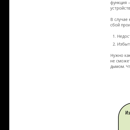
функция 
устройств
В случае 
сбой прои
Недост
Избыт
Нужно как
не сможет
дымом. Чт