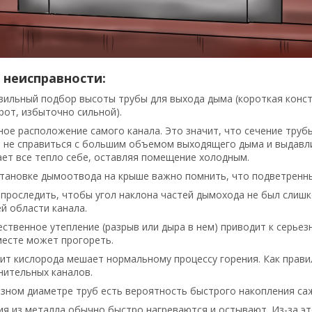
 неисправности:
вильный подбор высоты трубы для выхода дыма (короткая конст
рот, избыточно сильной).
ное расположение самого канала. Это значит, что сечение тру
 не справиться с большим объемом выходящего дыма и выдавли
ает все тепло себе, оставляя помещение холодным.
становке дымоотвода на крыше важно помнить, что подветренный
проследить, чтобы угол наклона частей дымохода не был слишк
й области канала.
ственное утепление (разрыв или дыра в нем) приводит к серье
месте может прогореть.
т кислорода мешает нормальному процессу горения. Как правил
нительных каналов.
зном диаметре труб есть вероятность быстрого накопления сажи
ия из металла обычно быстро нагреваются и остывают. Из-за э