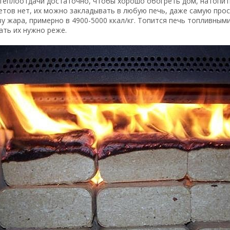
 теплоотдачи достаточно, чтобы хорошо обогреть дом, натопит
тов нет, их можно закладывать в любую печь, даже самую прос
у жара, примерно в 4900-5000 ккал/кг. Топится печь топливным
ать их нужно реже.