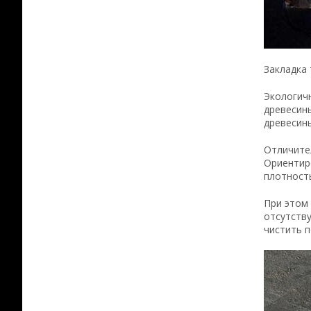
Закладка 
Экологич
древесины
древесины
Отличите
Ориентир
плотност
При этом 
отсутству
чистить 