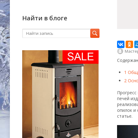
Найти в блоге
Масте
Содержан
1
Общи
2
Осно
Прогресс 
печей изд
реализов
опилок и
статье.