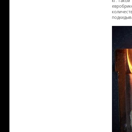
кг. Такой
евробрике
количеств
подкидыв