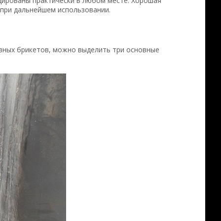
дированы практически в любом месте. Хорошая
 при дальнейшем использовании.
ивных брикетов, можно выделить три основные