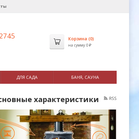
кты
 2745
Корзина (
0
)
на сумму
0
₽
ДЛЯ САДА
БАНЯ, САУНА
основные характеристики
RSS