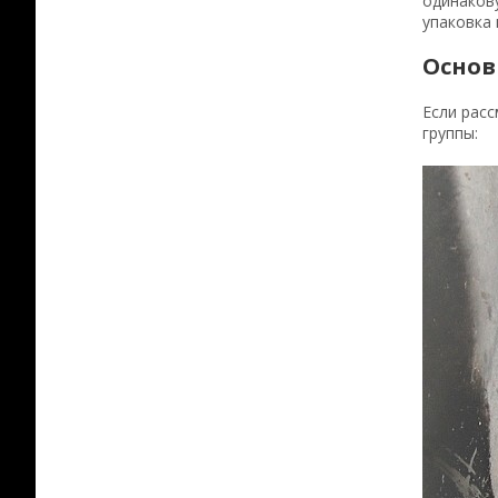
одинаков
упаковка 
Основ
Если рас
группы: