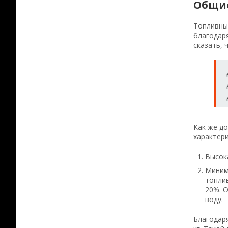
Общи
Топливны
благодар
сказать, 
Как же до
характери
Высока
Миним
топлив
20%. О
воду.
Благодаря