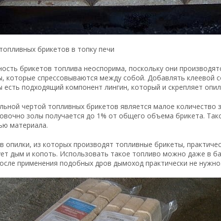
топливных брикетов в топку печи
ность брикетов топлива неоспорима, поскольку они производят
, которые спрессовываются между собой. Добавлять клеевой со
 есть подходящий компонент лингин, который и скрепляет опил
льной чертой топливных брикетов является малое количество з
овочно золы получается до 1% от общего объема брикета. Так
ью материала.
в опилки, из которых производят топливные брикеты, практичес
ет дым и копоть. Использовать такое топливо можно даже в ба
после применения подобных дров дымоход практически не нужно