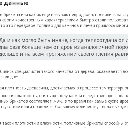
е данные
е брикеты или как их еще называют евродрова, появились на с
я своим качественным характеристикам быстро стали пользоват
что это передовое топливо для каминов и печей пришлось многи
Да и как могло быть иначе, когда теплоотдача от
два раза больше чем от дров из аналогичной поро
дольше и на всем протяжении своего тления равн
бились специалисты такого качества от дерева, оказывается вс
стик две:
я плотность древесины, достигаемая в процессе температурног
альная влажность, опять же получаемая вследствие прессован
ных брикетов составляет 7-9%, в то время как самые сухие дро
тсутствие влаги позволяет большему количеству тепла выходит
 такой плотности и влажности, топливные брикеты способны от