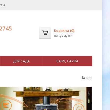
кты
 2745
Корзина (
0
)
на сумму
0
₽
ДЛЯ САДА
БАНЯ, САУНА
RSS