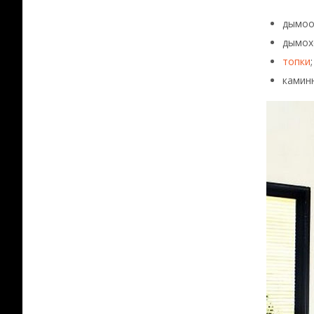
дымоо
дымох
топки
;
камин