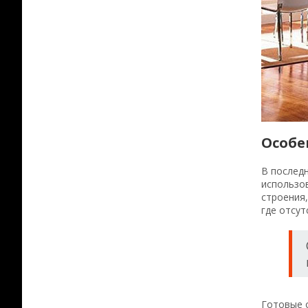
Особе
В послед
использов
строения,
где отсут
Готовые 