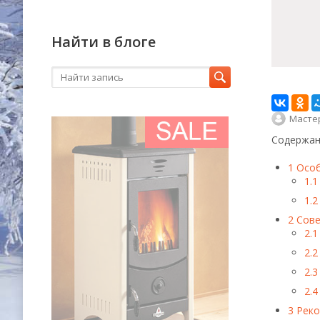
Найти в блоге
Масте
Содержан
1
Особ
1.1
1.2
2
Сове
2.1
2.2
2.3
2.4
3
Реко