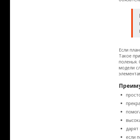
Если план
Такое при
поленья.
модели сл
элемента
Преиму
просто
прекра
помог
высок
дарят
если п