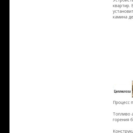
квартир. 
установи
камина де
Процесс 
Топливо а
горения 
Конструк