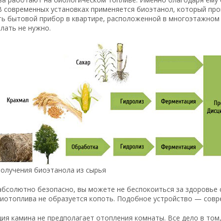
В современных установках применяется биоэтанол, который про
ть бытовой прибор в квартире, расположенной в многоэтажном 
лать не нужно.
получения биоэтанола из сырья
бсолютно безопасно, вы можете не беспокоиться за здоровье св
биотоплива не образуется копоть. Подобное устройство — совр
ция камина не предполагает отопления комнаты. Все дело в то