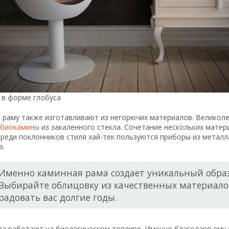
 в форме глобуса
 раму также изготавливают из негорючих материалов. Великол
биокамины
из закаленного стекла. Сочетание нескольких матер
реди поклонников стиля хай-тек пользуются приборы из металла
в.
Именно каминная рама создает уникальный образ
Выбирайте облицовку из качественных материалов
радовать вас долгие годы.
ва работают на биологическом топливе. Именно благодаря ему