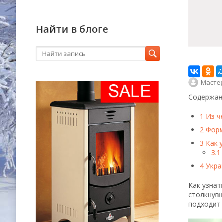
Найти в блоге
Масте
Содержан
1
Из ч
2
Форм
3
Как 
3.1
4
Укра
Как узнат
столкнувш
подходит 