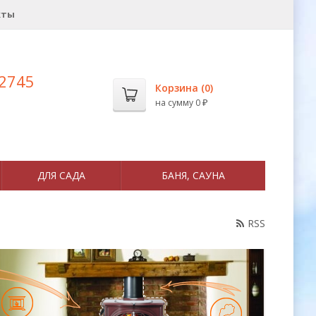
кты
 2745
Корзина (
0
)
на сумму
0
₽
ДЛЯ САДА
БАНЯ, САУНА
RSS