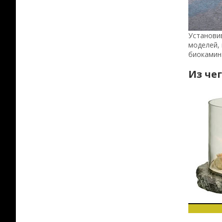
Установи
моделей, 
биокамин 
Из че