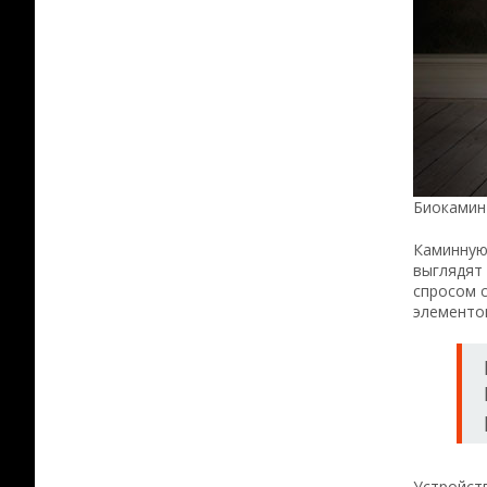
Биокамин
Каминную
выглядят
спросом с
элементо
Устройст