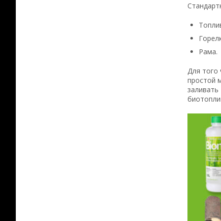
Стандартн
Топлив
Горелк
Рама.
Для того
простой м
заливать 
биотопли