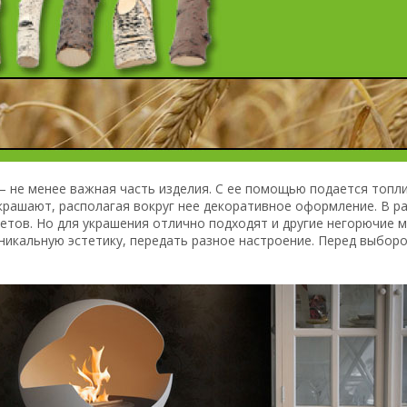
 не менее важная часть изделия. С ее помощью подается топли
крашают, располагая вокруг нее декоративное оформление. В р
етов. Но для украшения отлично подходят и другие негорючие 
никальную эстетику, передать разное настроение. Перед выбор