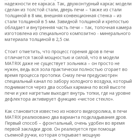
надежности ее каркаса. Так, двухконтурный каркас модели
сделан из толстой стали, дверь печи – также из стали
толщиной в 8 мм, внешняя конвекционная стенка – из
стали толщиной в 5 мм. Завидной толщиной и крепостью
обладает и внутренняя часть печи – так, топочная камера
изготовлена из специального композитно - минерального
материала толщиной в 2,5 см.
Стоит отметить, что процесс горения дров в печи
отличается такой мощностью и силой, что в модели
MATRIX даже не существует зольника – он просто не
нужен, ведь вся зола практически полностью сгорает во
время процесса протопки. Снизу печи предусмотрен
специальный канал по забору холодного воздуха, который
поднимается через два особых кармана по всей высоте
печи и уже нагретым выходит внутрь топки, где на уровне
дефлектора активирует функцию «чистое стекло».
Как становится известно из нового видеоролика, в печи
MATRIX реализовано два варианта подкладывания дров.
Первый способ – фронтальный, очень удобен во время
первой закладки дров. Он реализуется при помощи
съемной ручки, которая открывает мощную