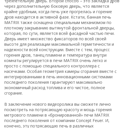
трехпетельную дверь. Второй способ – это закладка дров
через дополнительную боковую дверь, что является
крайне удобным, когда печь уже прогрелась и горение
дров находится в активной фазе. Кстати, банная печь
MATRIX также оснащена специальным механизмом по
плотному закрыванию вытянутой фронтальной дверцы,
которая, по сути, является всей фасадной частью печи.
Дверь имеет множество фиксаторов по всей своей
высоте для реализации максимальной герметичности и
надежности всей конструкции. Вместе с тем, процесс
горения дров, танец пламени и температура внутри
комнаты регулируется в печи MATRIX очень легко и
просто с помощью специального контроллера с
насечками. Особая геометрия камеры сгорания вместе с
интегрированными в печь инновационными системами
последнего поколения гарантируют максимально
экономичный расход топлива и его чистое, полное
сгорание.
В заключение нового видеоролика вы сможете лично
посмотреть на потрясающую красоту и мощь горения
метрового пламени в «бронированной» печи MATRIX
последнего поколения от компании Concept Feuer. И,
конечно, эту потрясающую печь в различных