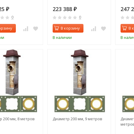
25
223 388
247 
₽
₽
0
0
орзину
В корзину
В 
ии
В наличии
В нали
 200 мм, 8 метров
Диаметр 200 мм, 9 метров
Диамет
метро