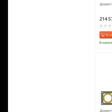
Диаметр
214 5
В к
В налич
Диаметр