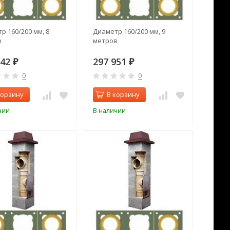
р 160/200 мм, 8
Диаметр 160/200 мм, 9
в
метров
842
297 951
₽
₽
0
0
корзину
В корзину
чии
В наличии