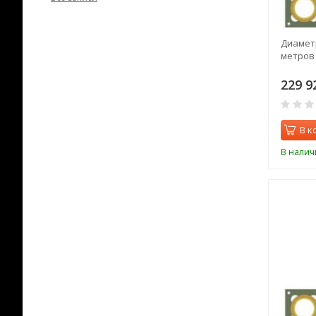
Диаметр
метров
229 9
В к
В налич