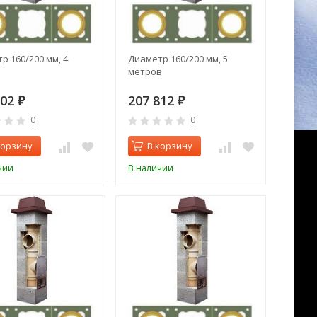
р 160/200 мм, 4
Диаметр 160/200 мм, 5
метров
702
207 812
₽
₽
0
0
корзину
В корзину
чии
В наличии