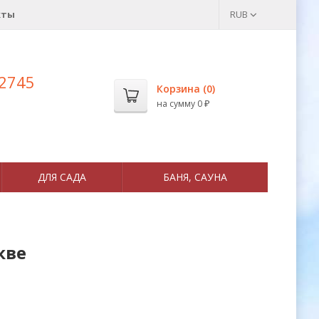
кты
RUB
 2745
Корзина (
0
)
на сумму
0
₽
ДЛЯ САДА
БАНЯ, САУНА
кве