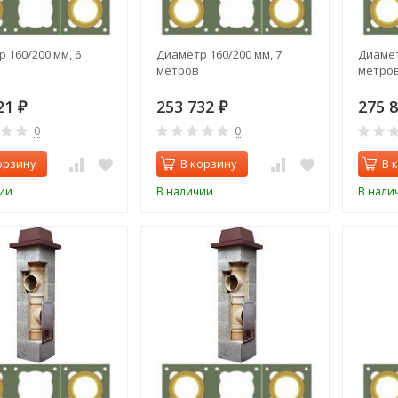
 160/200 мм, 6
Диаметр 160/200 мм, 7
Диамет
метров
метро
21
253 732
275 
₽
₽
0
0
орзину
В корзину
В 
ии
В наличии
В нали