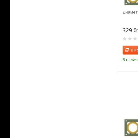
Диаметр
329 0
В к
В налич