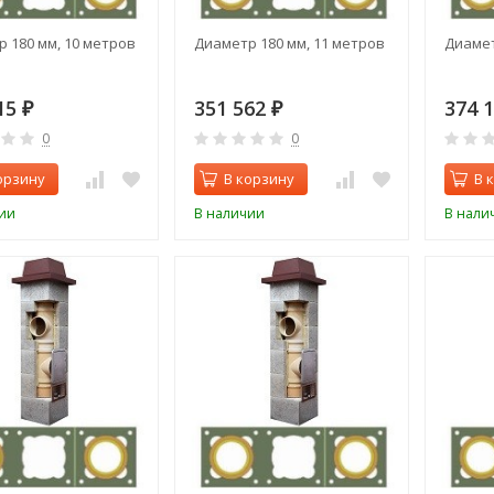
 180 мм, 10 метров
Диаметр 180 мм, 11 метров
Диамет
15
351 562
374 
₽
₽
0
0
орзину
В корзину
В 
ии
В наличии
В нали