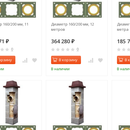
 160/200 мм, 11
Диаметр 160/200 мм, 12
Диамет
метров
метра
71
364 280
185 
₽
₽
0
0
орзину
В корзину
В 
ии
В наличии
В нали