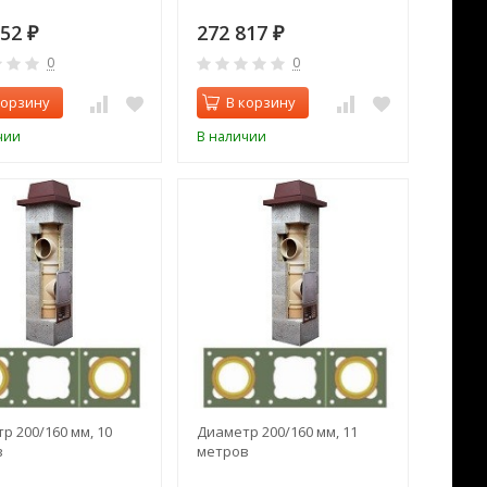
252
272 817
₽
₽
0
0
корзину
В корзину
чии
В наличии
р 200/160 мм, 10
Диаметр 200/160 мм, 11
в
метров