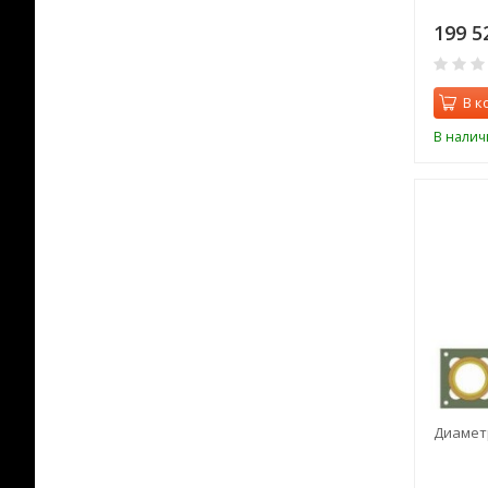
199 5
В к
В налич
Диаметр