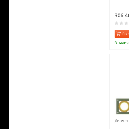
306 4
В к
В налич
Диаметр