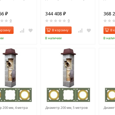
66
344 408
368 
₽
₽
0
0
орзину
В корзину
В 
ии
В наличии
В нали
 200 мм, 4 метра
Диаметр 200 мм, 5 метров
Диамет